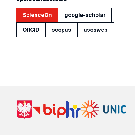
ScienceOn
google-scholar
ORCID
scopus
usosweb