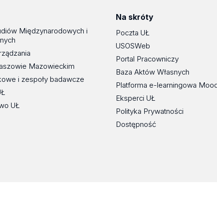
Na skróty
udiów Międzynarodowych i
Poczta UŁ
znych
USOSWeb
rządzania
Portal Pracowniczy
maszowie Mazowieckim
Baza Aktów Własnych
kowe i zespoły badawcze
Platforma e-learningowa Moo
UŁ
Eksperci UŁ
wo UŁ
Polityka Prywatności
Dostępność