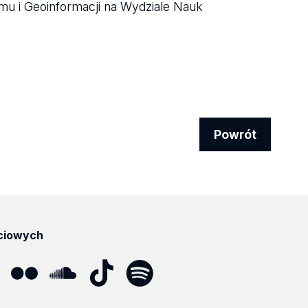
zmu i Geoinformacji na Wydziale Nauk
Powrót
ciowych
ube
Flickr
SoundCloud
Tik
Spotify
Podcast