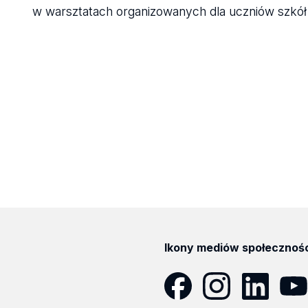
w warsztatach organizowanych dla uczniów szkół
Ikony mediów społecznoś
Facebook
Instagram
LinkedIn
YouT