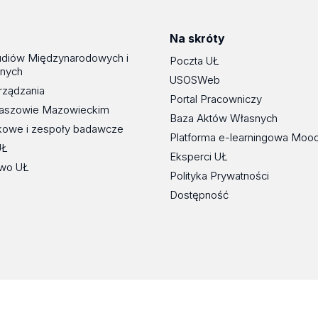
Na skróty
udiów Międzynarodowych i
Poczta UŁ
znych
USOSWeb
rządzania
Portal Pracowniczy
maszowie Mazowieckim
Baza Aktów Własnych
kowe i zespoły badawcze
Platforma e-learningowa Moo
UŁ
Eksperci UŁ
wo UŁ
Polityka Prywatności
Dostępność