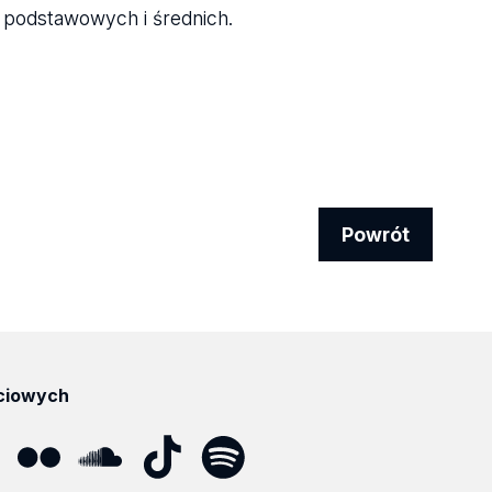
 podstawowych i średnich.
Powrót
ciowych
ube
Flickr
SoundCloud
Tik
Spotify
Podcast