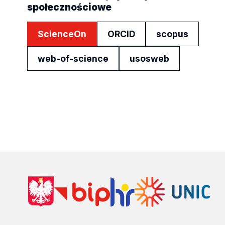
społecznościowe
ScienceOn
ORCID
scopus
web-of-science
usosweb