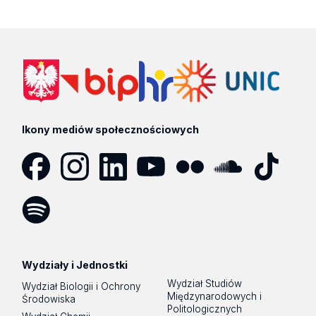
Ikony mediów społecznościowych
Facebook
Instagram
LinkedIn
YouTube
Flickr
SoundCloud
Tik
Tok
Spotify
Podcast
Wydziały i Jednostki
Wydział Studiów
Wydział Biologii i Ochrony
Międzynarodowych i
Środowiska
Politologicznych