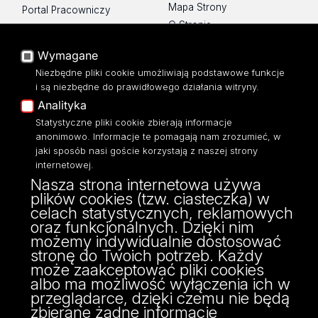
Mapa Strony
Portal Pracowniczy
O Stronie
Baza Aktów Własnych
Platforma e-learningowa
Wymagane
Moodle
Niezbędne pliki cookie umożliwiają podstawowe funkcje
Eksperci UŁ
i są niezbędne do prawidłowego działania witryny.
Polityka Prywatności
Analityka
Dostępność
Statystyczne pliki cookie zbierają informacje
anonimowo. Informacje te pomagają nam zrozumieć, w
jaki sposób nasi goście korzystają z naszej strony
internetowej.
Nasza strona internetowa używa
ul. Narutowicza 68, 90-136 Łódź
plików cookies (tzw. ciasteczka) w
NIP: 724 000 32 43
celach statystycznych, reklamowych
Adres do doręczeń elektronicznych (ADE):
oraz funkcjonalnych. Dzięki nim
AE:PL-74796-17640-IHHIV-17
możemy indywidualnie dostosować
KONTAKT
stronę do Twoich potrzeb. Każdy
może zaakceptować pliki cookies
albo ma możliwość wyłączenia ich w
przeglądarce, dzięki czemu nie będą
zbierane żadne informacje