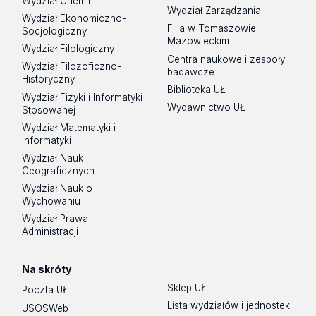
Wydział Chemii
Wydział Zarządzania
Wydział Ekonomiczno-
Filia w Tomaszowie
Socjologiczny
Mazowieckim
Wydział Filologiczny
Centra naukowe i zespoły
Wydział Filozoficzno-
badawcze
Historyczny
Biblioteka UŁ
Wydział Fizyki i Informatyki
Wydawnictwo UŁ
Stosowanej
Wydział Matematyki i
Informatyki
Wydział Nauk
Geograficznych
Wydział Nauk o
Wychowaniu
Wydział Prawa i
Administracji
Na skróty
Sklep UŁ
Poczta UŁ
Lista wydziałów i jednostek
USOSWeb