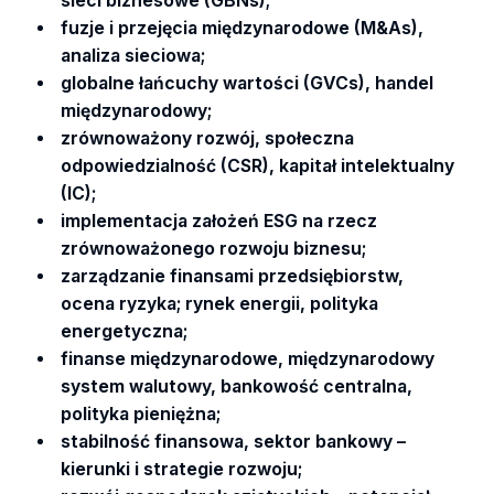
sieci biznesowe (GBNs);
fuzje i przejęcia międzynarodowe (M&As),
analiza sieciowa;
globalne łańcuchy wartości (GVCs), handel
międzynarodowy;
zrównoważony rozwój, społeczna
odpowiedzialność (CSR), kapitał intelektualny
(IC);
implementacja założeń ESG na rzecz
zrównoważonego rozwoju biznesu;
zarządzanie finansami przedsiębiorstw,
ocena ryzyka; rynek energii, polityka
energetyczna;
finanse międzynarodowe, międzynarodowy
system walutowy, bankowość centralna,
polityka pieniężna;
stabilność finansowa, sektor bankowy
–
kierunki i strategie rozwoju;