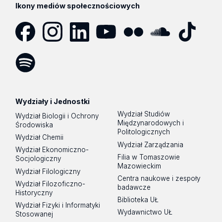
Ikony mediów społecznościowych
Facebook
Instagram
LinkedIn
YouTube
Flickr
SoundCloud
Tik
Tok
Spotify
Podcast
Wydziały i Jednostki
Wydział Studiów
Wydział Biologii i Ochrony
Międzynarodowych i
Środowiska
Politologicznych
Wydział Chemii
Wydział Zarządzania
Wydział Ekonomiczno-
Filia w Tomaszowie
Socjologiczny
Mazowieckim
Wydział Filologiczny
Centra naukowe i zespoły
Wydział Filozoficzno-
badawcze
Historyczny
Biblioteka UŁ
Wydział Fizyki i Informatyki
Wydawnictwo UŁ
Stosowanej