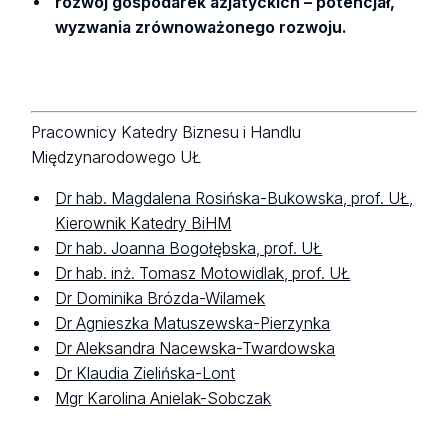
rozwój gospodarek azjatyckich
– potencjał,
wyzwania zrównoważonego rozwoju
.
Pracownicy Katedry Biznesu i Handlu
Międzynarodowego UŁ
Dr hab. Magdalena Rosińska-Bukowska, prof. UŁ,
Kierownik Katedry BiHM
Dr hab. Joanna Bogołębska, prof. UŁ
Dr hab. inż. Tomasz Motowidlak, prof. UŁ
Dr Dominika Brózda-Wilamek
Dr Agnieszka Matuszewska-Pierzynka
Dr Aleksandra Nacewska-Twardowska
Dr Klaudia Zielińska-Lont
Mgr Karolina Anielak-Sobczak