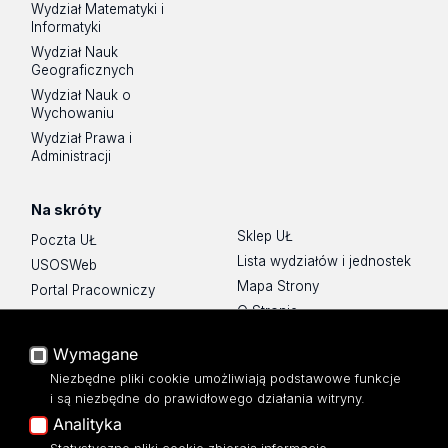
Wydział Matematyki i
Informatyki
Wydział Nauk
Geograficznych
Wydział Nauk o
Wychowaniu
Wydział Prawa i
Administracji
Na skróty
Sklep UŁ
Poczta UŁ
Lista wydziałów i jednostek
USOSWeb
Mapa Strony
Portal Pracowniczy
O Stronie
Baza Aktów Własnych
Platforma e-learningowa
Wymagane
Moodle
Niezbędne pliki cookie umożliwiają podstawowe funkcje
Eksperci UŁ
i są niezbędne do prawidłowego działania witryny.
Polityka Prywatności
Analityka
Dostępność