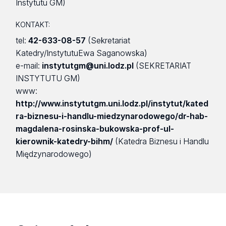
Instytutu GM)
KONTAKT:
tel:
42-633-08-57
(Sekretariat
Katedry/InstytutuEwa Saganowska)
e-mail:
instytutgm@uni.lodz.pl
(SEKRETARIAT
INSTYTUTU GM)
www:
http://www.instytutgm.uni.lodz.pl/instytut/kated
ra-biznesu-i-handlu-miedzynarodowego/dr-hab-
magdalena-rosinska-bukowska-prof-ul-
kierownik-katedry-bihm/
(Katedra Biznesu i Handlu
Międzynarodowego)