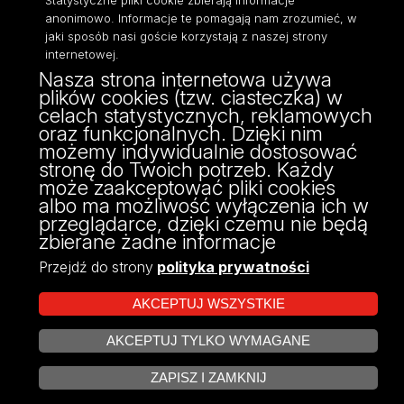
Statystyczne pliki cookie zbierają informacje
anonimowo. Informacje te pomagają nam zrozumieć, w
jaki sposób nasi goście korzystają z naszej strony
internetowej.
Nasza strona internetowa używa
ul. Narutowicza 68, 90-136 Łódź
plików cookies (tzw. ciasteczka) w
NIP: 724 000 32 43
celach statystycznych, reklamowych
Adres do doręczeń elektronicznych (ADE):
oraz funkcjonalnych. Dzięki nim
AE:PL-74796-17640-IHHIV-17
możemy indywidualnie dostosować
KONTAKT
stronę do Twoich potrzeb. Każdy
może zaakceptować pliki cookies
albo ma możliwość wyłączenia ich w
przeglądarce, dzięki czemu nie będą
zbierane żadne informacje
Przejdź do strony
polityka prywatności
AKCEPTUJ WSZYSTKIE
AKCEPTUJ TYLKO WYMAGANE
Projekt Multiportalu UŁ współfinansowany z funduszy Unii Europejskiej w
ZARZĄDZAJ COOKIES
ramach konkursu NCBR
ZAPISZ I ZAMKNIJ