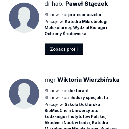
dr hab.
Paweł Stączek
Stanowisko:
profesor uczelni
Pracuje w:
Katedra Mikrobiologii
Molekularnej
,
Wydział Biologii i
Ochrony Środowiska
Zobacz profil
Zobacz
profil
mgr
Wiktoria Wierzbińska
Stanowisko:
doktorant
Stanowisko:
młodszy specjalista
Pracuje w:
Szkoła Doktorska
BioMedChem Uniwersytetu
Łódzkiego i Instytutów Polskiej
Akademii Nauk w Łodzi, Katedra
Mikrobiologii Molekularnej
,
Wydział