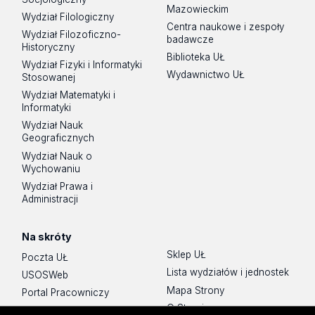
Mazowieckim
Wydział Filologiczny
Centra naukowe i zespoły
Wydział Filozoficzno-
badawcze
Historyczny
Biblioteka UŁ
Wydział Fizyki i Informatyki
Wydawnictwo UŁ
Stosowanej
Wydział Matematyki i
Informatyki
Wydział Nauk
Geograficznych
Wydział Nauk o
Wychowaniu
Wydział Prawa i
Administracji
Na skróty
Sklep UŁ
Poczta UŁ
Lista wydziałów i jednostek
USOSWeb
Mapa Strony
Portal Pracowniczy
O Stronie
Baza Aktów Własnych