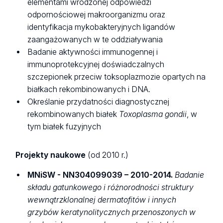
elementami wrodzonej odpowiedzi
odpornościowej makroorganizmu oraz
identyfikacja mykobakteryjnych ligandów
zaangażowanych w te oddziaływania
Badanie aktywności immunogennej i
immunoprotekcyjnej doświadczalnych
szczepionek przeciw toksoplazmozie opartych na
białkach rekombinowanych i DNA.
Określanie przydatności diagnostycznej
rekombinowanych białek
Toxoplasma gondii
, w
tym białek fuzyjnych
Projekty naukowe
(od 2010 r.)
MNiSW - NN304099039 – 2010-2014.
Badanie
składu gatunkowego i różnorodności struktury
wewnątrzklonalnej dermatofitów i innych
grzybów keratynolitycznych przenoszonych w