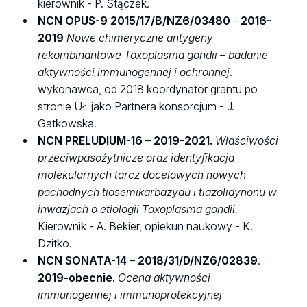
kierownik - P. Stączek.
NCN OPUS-9
2015/17/B/NZ6/03480
-
2016-
2019
Nowe chimeryczne antygeny
rekombinantowe Toxoplasma gondii – badanie
aktywności immunogennej i ochronnej
.
wykonawca, od 2018 koordynator grantu po
stronie UŁ jako Partnera konsorcjum - J.
Gatkowska.
NCN
PRELUDIUM-16
–
2019-2021.
Właściwości
przeciwpasożytnicze oraz identyfikacja
molekularnych tarcz docelowych nowych
pochodnych tiosemikarbazydu i tiazolidynonu w
inwazjach o etiologii Toxoplasma gondii.
Kierownik - A. Bekier, opiekun naukowy - K.
Dzitko.
NCN SONATA-14
–
2018/31/D/NZ6/02839
.
2019-obecnie.
Ocena aktywności
immunogennej i immunoprotekcyjnej