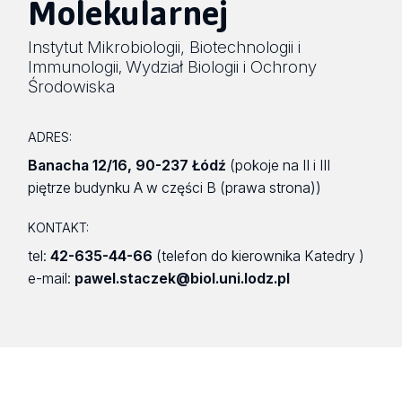
Molekularnej
Instytut Mikrobiologii, Biotechnologii i
Immunologii
Wydział Biologii i Ochrony
,
Środowiska
ADRES:
Banacha 12/16
,
90-237 Łódź
(pokoje na II i III
piętrze budynku A w części B (prawa strona))
KONTAKT:
tel:
42-635-44-66
(telefon do kierownika Katedry )
e-mail:
pawel.staczek@biol.uni.lodz.pl