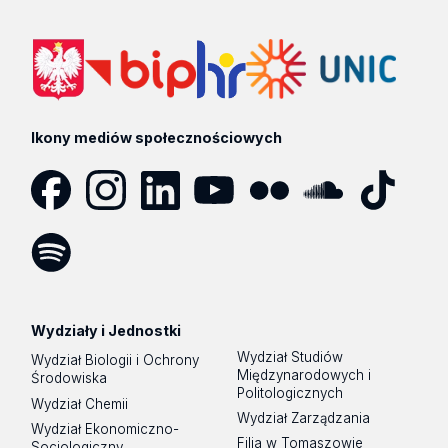
Ikony mediów społecznościowych
Facebook
Instagram
LinkedIn
YouTube
Flickr
SoundCloud
Tik
Tok
Spotify
Podcast
Wydziały i Jednostki
Wydział Studiów
Wydział Biologii i Ochrony
Międzynarodowych i
Środowiska
Politologicznych
Wydział Chemii
Wydział Zarządzania
Wydział Ekonomiczno-
Filia w Tomaszowie
Socjologiczny