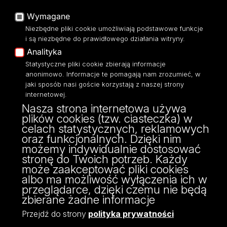
Platforma e-learningowa
Wymagane
Moodle
Niezbędne pliki cookie umożliwiają podstawowe funkcje
Eksperci UŁ
i są niezbędne do prawidłowego działania witryny.
Polityka Prywatności
Analityka
Dostępność
Statystyczne pliki cookie zbierają informacje
anonimowo. Informacje te pomagają nam zrozumieć, w
jaki sposób nasi goście korzystają z naszej strony
internetowej.
Nasza strona internetowa używa
ul. Narutowicza 68, 90-136 Łódź
plików cookies (tzw. ciasteczka) w
NIP: 724 000 32 43
celach statystycznych, reklamowych
Adres do doręczeń elektronicznych (ADE):
oraz funkcjonalnych. Dzięki nim
AE:PL-74796-17640-IHHIV-17
możemy indywidualnie dostosować
KONTAKT
stronę do Twoich potrzeb. Każdy
może zaakceptować pliki cookies
albo ma możliwość wyłączenia ich w
przeglądarce, dzięki czemu nie będą
zbierane żadne informacje
Przejdź do strony
polityka prywatności