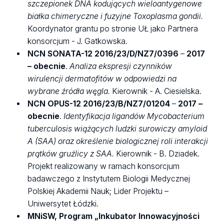
szczepionek DNA kodujących wieloantygenowe
białka chimeryczne i fuzyjne Toxoplasma gondii
.
Koordynator grantu po stronie UŁ jako Partnera
konsorcjum - J. Gatkowska.
NCN
SONATA-12 2016/23/D/NZ7/0396
–
2017
– obecnie
.
Analiza ekspresji czynników
wirulencji dermatofitów w odpowiedzi na
wybrane źródła węgla.
Kierownik - A. Ciesielska.
NCN
OPUS-12 2016/23/B/NZ7/01204
–
2017 –
obecnie
.
Identyfikacja ligandów Mycobacterium
tuberculosis wiążących ludzki surowiczy amyloid
A (SAA) oraz określenie biologicznej roli interakcji
prątków gruźlicy z SAA.
Kierownik - B. Dziadek.
Projekt realizowany w ramach konsorcjum
badawczego z Instytutem Biologii Medycznej
Polskiej Akademii Nauk; Lider Projektu –
Uniwersytet Łódzki.
MNiSW, Program „Inkubator Innowacyjności