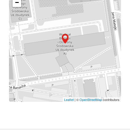
−
Leaflet
| ©
OpenStreetMap
contributors