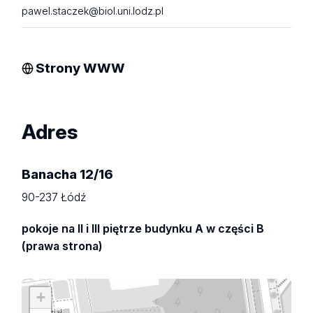
pawel.staczek@biol.uni.lodz.pl
Strony WWW
Adres
Banacha 12/16
90-237 Łódź
pokoje na II i III piętrze budynku A w części B
(prawa strona)
+