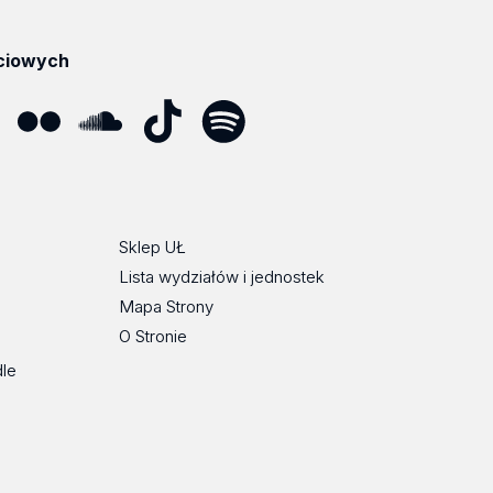
ciowych
ube
Flickr
SoundCloud
Tik
Spotify
Podcast
Tok
Sklep UŁ
Lista wydziałów i jednostek
Mapa Strony
O Stronie
dle