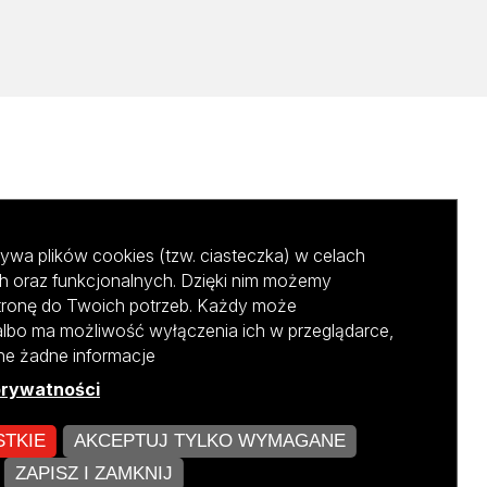
ywa plików cookies (tzw. ciasteczka) w celach
h oraz funkcjonalnych. Dzięki nim możemy
tronę do Twoich potrzeb. Każdy może
albo ma możliwość wyłączenia ich w przeglądarce,
ane żadne informacje
prywatności
STKIE
AKCEPTUJ TYLKO WYMAGANE
kursu NCBR
ZAPISZ I ZAMKNIJ
ZARZĄDZAJ COOKIES