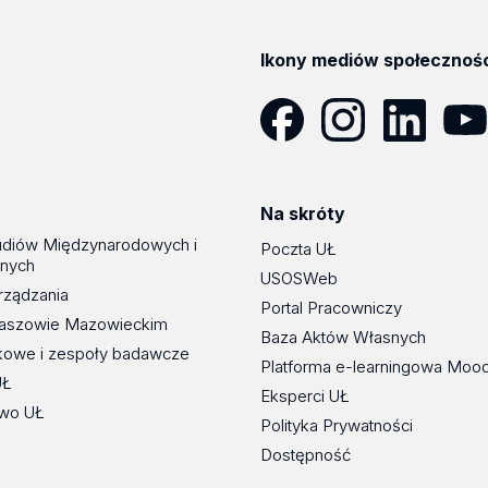
Ikony mediów społecznoś
Facebook
Instagram
LinkedIn
YouT
Na skróty
udiów Międzynarodowych i
Poczta UŁ
znych
USOSWeb
rządzania
Portal Pracowniczy
maszowie Mazowieckim
Baza Aktów Własnych
kowe i zespoły badawcze
Platforma e-learningowa Moo
UŁ
Eksperci UŁ
wo UŁ
Polityka Prywatności
Dostępność