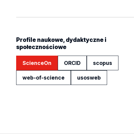
Profile naukowe, dydaktyczne i
społecznościowe
ScienceOn
ORCID
scopus
web-of-science
usosweb