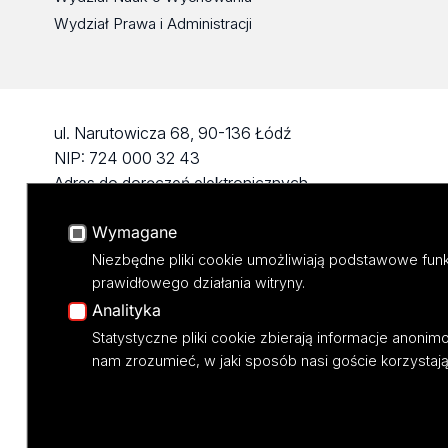
Wydział Prawa i Administracji
ul. Narutowicza 68, 90-136 Łódź
NIP: 724 000 32 43
Adres do doręczeń elektronicznych
(ADE): AE:PL-74796-17640-IHHIV-17
Wymagane
KONTAKT
Niezbędne pliki cookie umożliwiają podstawowe funk
prawidłowego działania witryny.
Analityka
Statystyczne pliki cookie zbierają informacje anoni
nam zrozumieć, w jaki sposób nasi goście korzystają 
Projekt M