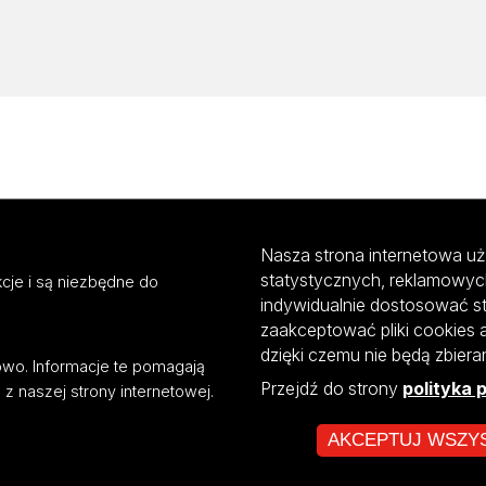
Nasza strona internetowa uż
statystycznych, reklamowyc
cje i są niezbędne do
indywidualnie dostosować s
zaakceptować pliki cookies 
dzięki czemu nie będą zbier
mowo. Informacje te pomagają
Przejdź do strony
polityka 
z naszej strony internetowej.
AKCEPTUJ WSZY
ultiportalu UŁ współfinansowany z funduszy Unii Europejskiej w ramach kon