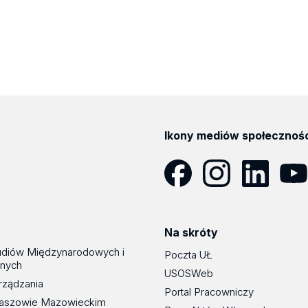
Ikony mediów społecznoś
Facebook
Instagram
LinkedIn
YouT
Na skróty
udiów Międzynarodowych i
Poczta UŁ
znych
USOSWeb
rządzania
Portal Pracowniczy
maszowie Mazowieckim