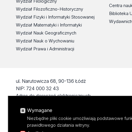
Wydział Filologiczny
Centra nau
Wydział Filozoficzno-Historyczny
Biblioteka 
Wydział Fizyki i Informatyki Stosowanej
Wydawnict
Wydział Matematyki i Informatyki
Wydział Nauk Geograficznych
Wydział Nauk o Wychowaniu
Wydział Prawa i Administracji
ul. Narutowicza 68, 90-136 Łódź
NIP: 724 000 32 43
Adres do doręczeń elektronicznych
(ADE): AE:PL-74796-17640-IHHIV-17
Wymagane
KONTAKT
Niezbędne pliki cookie umożliwiają podstawowe funk
prawidłowego działania witryny.