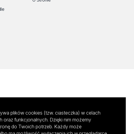
dle
ywa plików cookies (tzw. ciasteczka) w celach
h oraz funkcjonalnych. Dzięki nim możemy
tronę do Twoich potrzeb. Każdy może
albo ma możliwość wyłączenia ich w przeglądarce,