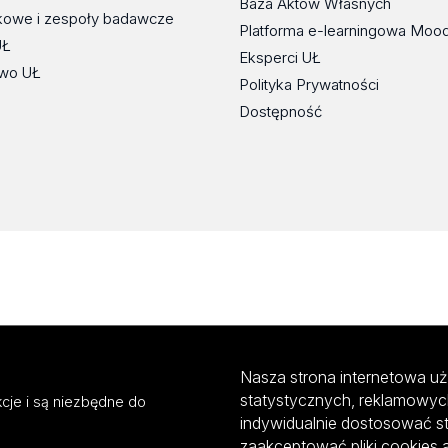
Baza Aktów Własnych
kowe i zespoły badawcze
Platforma e-learningowa Moo
UŁ
Eksperci UŁ
wo UŁ
Polityka Prywatności
Dostępność
Nasza strona internetowa uż
statystycznych, reklamowyc
cje i są niezbędne do
indywidualnie dostosować s
zaakceptować pliki cookies 