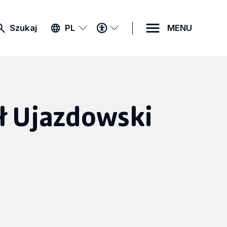
MENU
Szukaj
PL
MENU
DOSTĘPNOŚCI
ł Ujazdowski