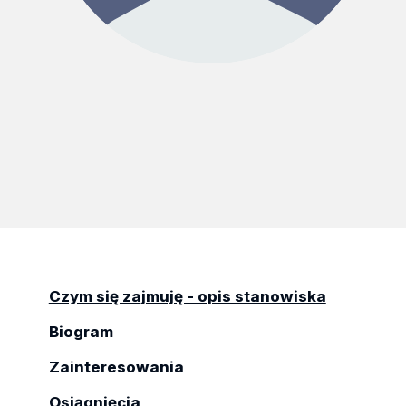
Czym się zajmuję - opis stanowiska
Biogram
Zainteresowania
Osiągnięcia