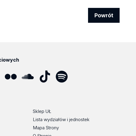
Powrót
ciowych
ube
Flickr
SoundCloud
Tik
Spotify
Podcast
Tok
Sklep UŁ
Lista wydziałów i jednostek
Mapa Strony
O Stronie