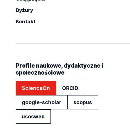
Dyżury
Kontakt
Profile naukowe, dydaktyczne i
społecznościowe
ScienceOn
ORCID
google-scholar
scopus
usosweb