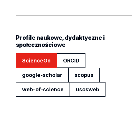
Profile naukowe, dydaktyczne i
społecznościowe
ScienceOn
ORCID
google-scholar
scopus
web-of-science
usosweb