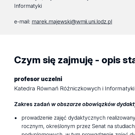
Informatyki
e-mail:
marek.majewski@wmii.uni.lodz.pl
Czym się zajmuję - opis s
profesor uczelni
Katedra Równań Różniczkowych i Informatyki
Zakres zadań
w obszarze obowiązków dydak
prowadzenie zajęć dydaktycznych realizowan
rocznym, określonym przez Senat na studiach 
podyplomowych,
w tym prowadzenie zajęć dy