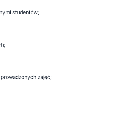
lnymi studentów;
ch;
 prowadzonych zajęć;