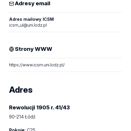
Adresy email
Adres mailowy ICSM
icsm_ul@uni.lodz.pl
Strony WWW
https://www.icsm.uni.lodz.pl/
Adres
Rewolucji 1905 r. 41/43
90-214 Łódź
Pokoje
: C25