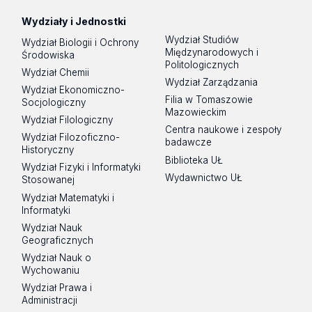
Wydziały i Jednostki
Wydział Studiów
Wydział Biologii i Ochrony
Międzynarodowych i
Środowiska
Politologicznych
Wydział Chemii
Wydział Zarządzania
Wydział Ekonomiczno-
Filia w Tomaszowie
Socjologiczny
Mazowieckim
Wydział Filologiczny
Centra naukowe i zespoły
Wydział Filozoficzno-
badawcze
Historyczny
Biblioteka UŁ
Wydział Fizyki i Informatyki
Wydawnictwo UŁ
Stosowanej
Wydział Matematyki i
Informatyki
Wydział Nauk
Geograficznych
Wydział Nauk o
Wychowaniu
Wydział Prawa i
Administracji