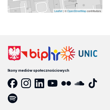
Leaflet
| ©
OpenStreetMap
contributors
Ikony mediów społecznościowych
Facebook
Instagram
LinkedIn
YouTube
Flickr
SoundCloud
Tik
Tok
Spotify
Podcast