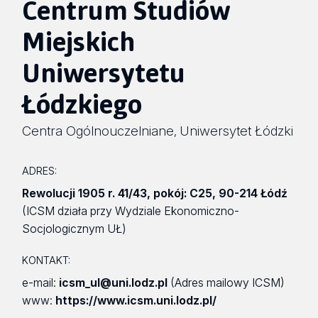
Centrum Studiów
Miejskich
Uniwersytetu
Łódzkiego
Centra Ogólnouczelniane
Uniwersytet Łódzki
,
ADRES:
Rewolucji 1905 r. 41/43
,
pokój: C25
,
90-214 Łódź
(ICSM działa przy Wydziale Ekonomiczno-
Socjologicznym UŁ)
KONTAKT:
e-mail:
icsm_ul@uni.lodz.pl
(Adres mailowy ICSM)
www:
https://www.icsm.uni.lodz.pl/