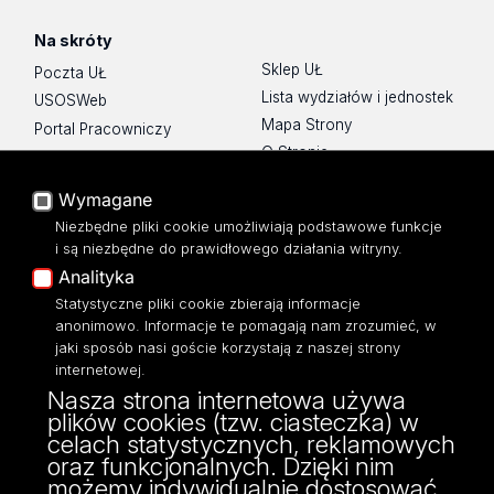
Na skróty
Sklep UŁ
Poczta UŁ
Lista wydziałów i jednostek
USOSWeb
Mapa Strony
Portal Pracowniczy
O Stronie
Baza Aktów Własnych
Platforma e-learningowa
Wymagane
Moodle
Niezbędne pliki cookie umożliwiają podstawowe funkcje
Eksperci UŁ
i są niezbędne do prawidłowego działania witryny.
Polityka Prywatności
Analityka
Dostępność
Statystyczne pliki cookie zbierają informacje
anonimowo. Informacje te pomagają nam zrozumieć, w
jaki sposób nasi goście korzystają z naszej strony
internetowej.
Nasza strona internetowa używa
ul. Narutowicza 68, 90-136 Łódź
plików cookies (tzw. ciasteczka) w
NIP: 724 000 32 43
celach statystycznych, reklamowych
Adres do doręczeń elektronicznych (ADE):
oraz funkcjonalnych. Dzięki nim
AE:PL-74796-17640-IHHIV-17
możemy indywidualnie dostosować
KONTAKT