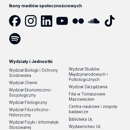
Ikony mediów społecznościowych
Facebook
Instagram
LinkedIn
YouTube
Flickr
SoundCloud
Tik
Tok
Spotify
Podcast
Wydziały i Jednostki
Wydział Studiów
Wydział Biologii i Ochrony
Międzynarodowych i
Środowiska
Politologicznych
Wydział Chemii
Wydział Zarządzania
Wydział Ekonomiczno-
Filia w Tomaszowie
Socjologiczny
Mazowieckim
Wydział Filologiczny
Centra naukowe i zespoły
Wydział Filozoficzno-
badawcze
Historyczny
Biblioteka UŁ
Wydział Fizyki i Informatyki
Wydawnictwo UŁ
Stosowanej