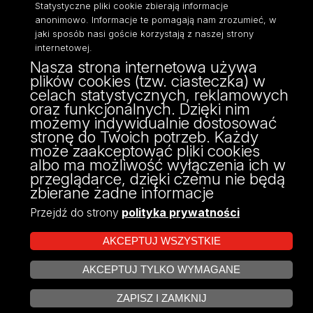
Statystyczne pliki cookie zbierają informacje
anonimowo. Informacje te pomagają nam zrozumieć, w
jaki sposób nasi goście korzystają z naszej strony
internetowej.
Nasza strona internetowa używa
ul. Narutowicza 68, 90-136 Łódź
plików cookies (tzw. ciasteczka) w
NIP: 724 000 32 43
celach statystycznych, reklamowych
Adres do doręczeń elektronicznych (ADE):
oraz funkcjonalnych. Dzięki nim
AE:PL-74796-17640-IHHIV-17
możemy indywidualnie dostosować
KONTAKT
stronę do Twoich potrzeb. Każdy
może zaakceptować pliki cookies
albo ma możliwość wyłączenia ich w
przeglądarce, dzięki czemu nie będą
zbierane żadne informacje
Przejdź do strony
polityka prywatności
AKCEPTUJ WSZYSTKIE
AKCEPTUJ TYLKO WYMAGANE
Projekt Multiportalu UŁ współfinansowany z funduszy Unii Europejskiej w
ZARZĄDZAJ COOKIES
ramach konkursu NCBR
ZAPISZ I ZAMKNIJ