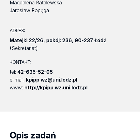
Magdalena Ratalewska
Jarosław Ropęga
ADRES:
Matejki 22/26
,
pokój: 236
,
90-237 Łódź
(Sekretariat)
KONTAKT:
tel:
42-635-52-05
e-mail:
kpipp.wz@uni.lodz.pl
www:
http://kpipp.wz.uni.lodz.pl
Opis zadań