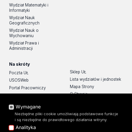
Wydział Matematyki i
Informatyki
Wydział Nauk
Geograficznych
Wydział Nauk o
Wychowaniu
Wydział Prawa i
Administracji
Na skróty
Sklep UŁ
Poczta UŁ
Lista wydziałów i jednostek
USOSWeb
Mapa Strony
Portal Pracowniczy
O Stronie
Baza Aktów Własnych
Platforma e-learningowa
Wymagane
Moodle
Niezbędne pliki cookie umożliwiają podstawowe funkcje
Eksperci UŁ
i są niezbędne do prawidłowego działania witryny.
Polityka Prywatności
Analityka
Dostępność