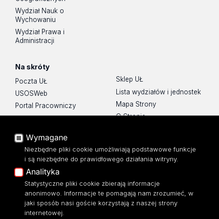
Wydział Nauk o
Wychowaniu
Wydział Prawa i
Administracji
Na skróty
Sklep UŁ
Poczta UŁ
Lista wydziałów i jednostek
USOSWeb
Mapa Strony
Portal Pracowniczy
O Stronie
Baza Aktów Własnych
Platforma e-learningowa
Wymagane
Moodle
Niezbędne pliki cookie umożliwiają podstawowe funkcje
Eksperci UŁ
i są niezbędne do prawidłowego działania witryny.
Polityka Prywatności
Analityka
Dostępność
Statystyczne pliki cookie zbierają informacje
anonimowo. Informacje te pomagają nam zrozumieć, w
jaki sposób nasi goście korzystają z naszej strony
internetowej.