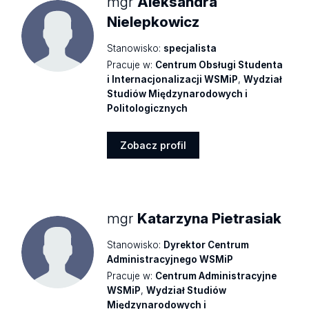
mgr
Aleksandra
Nielepkowicz
Stanowisko:
specjalista
Pracuje w:
Centrum Obsługi Studenta
i Internacjonalizacji WSMiP
,
Wydział
Studiów Międzynarodowych i
Politologicznych
Zobacz profil
Zobacz
profil
mgr
Katarzyna Pietrasiak
Stanowisko:
Dyrektor Centrum
Administracyjnego WSMiP
Pracuje w:
Centrum Administracyjne
WSMiP
,
Wydział Studiów
Międzynarodowych i