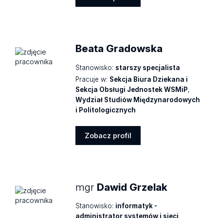
Zobacz
profil
Beata Gradowska
Stanowisko:
starszy specjalista
Pracuje w:
Sekcja Biura Dziekana i
Sekcja Obsługi Jednostek WSMiP
,
Wydział Studiów Międzynarodowych
i Politologicznych
Zobacz profil
Zobacz
profil
mgr
Dawid Grzelak
Stanowisko:
informatyk -
administrator systemów i sieci