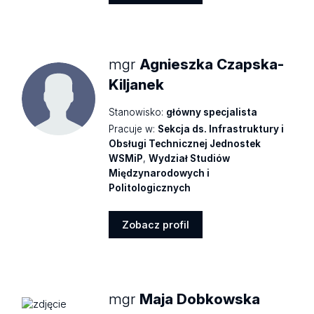
Zobacz
profil
mgr
Agnieszka Czapska-
Kiljanek
Stanowisko:
główny specjalista
Pracuje w:
Sekcja ds. Infrastruktury i
Obsługi Technicznej Jednostek
WSMiP
,
Wydział Studiów
Międzynarodowych i
Politologicznych
Zobacz profil
Zobacz
profil
mgr
Maja Dobkowska