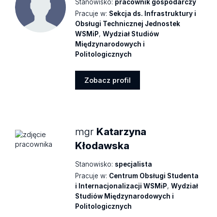
Stanowisko:
pracownik gospodarczy
Pracuje w:
Sekcja ds. Infrastruktury i
Obsługi Technicznej Jednostek
WSMiP
,
Wydział Studiów
Międzynarodowych i
Politologicznych
Zobacz profil
Zobacz
profil
mgr
Katarzyna
Kłodawska
Stanowisko:
specjalista
Pracuje w:
Centrum Obsługi Studenta
i Internacjonalizacji WSMiP
,
Wydział
Studiów Międzynarodowych i
Politologicznych