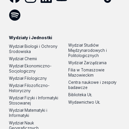
Facebook
Instagram
LinkedIn
YouTube
Flickr
SoundCloud
Tik
Tok
Spotify
Podcast
Wydziały i Jednostki
Wydział Studiów
Wydział Biologii i Ochrony
Międzynarodowych i
Środowiska
Politologicznych
Wydział Chemii
Wydział Zarządzania
Wydział Ekonomiczno-
Filia w Tomaszowie
Socjologiczny
Mazowieckim
Wydział Filologiczny
Centra naukowe i zespoły
Wydział Filozoficzno-
badawcze
Historyczny
Biblioteka UŁ
Wydział Fizyki i Informatyki
Wydawnictwo UŁ
Stosowanej
Wydział Matematyki i
Informatyki
Wydział Nauk
Geograficznych