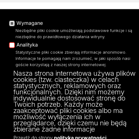
ul. Narutowicza 68, 90-136 Łódź
NIP: 724 000 32 43
Wymagane
Adres do doręczeń elektronicznych (ADE):
Niezbędne pliki cookie umożliwiają podstawowe funkcje i są
AE:PL-74796-17640-IHHIV-17
niezbędne do prawidłowego działania witryny.
KONTAKT
Analityka
Statystyczne pliki cookie zbierają informacje anonimowo.
Informacje te pomagają nam zrozumieć, w jaki sposób nasi
goście korzystają z naszej strony internetowej.
Nasza strona internetowa używa plików
cookies (tzw. ciasteczka) w celach
statystycznych, reklamowych oraz
funkcjonalnych. Dzięki nim możemy
indywidualnie dostosować stronę do
Twoich potrzeb. Każdy może
Projekt Multiportalu UŁ współfinansowany z funduszy Unii Europejskiej w
zaakceptować pliki cookies albo ma
możliwość wyłączenia ich w
ramach konkursu NCBR
przeglądarce, dzięki czemu nie będą
zbierane żadne informacje
Przejdź do strony
polityka prywatności