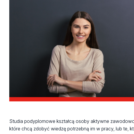
Studia podyplomowe kształcą osoby aktywne zawodowo
które chcą zdobyć wiedzę potrzebną im w pracy, lub te, k