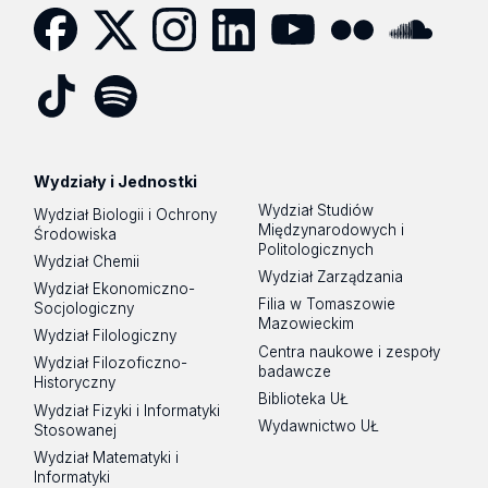
Facebook
Twitter
Instagram
LinkedIn
YouTube
Flickr
SoundCloud
Tik
Spotify
Podcast
Tok
Wydziały i Jednostki
Wydział Studiów
Wydział Biologii i Ochrony
Międzynarodowych i
Środowiska
Politologicznych
Wydział Chemii
Wydział Zarządzania
Wydział Ekonomiczno-
Filia w Tomaszowie
Socjologiczny
Mazowieckim
Wydział Filologiczny
Centra naukowe i zespoły
Wydział Filozoficzno-
badawcze
Historyczny
Biblioteka UŁ
Wydział Fizyki i Informatyki
Wydawnictwo UŁ
Stosowanej
Wydział Matematyki i
Informatyki