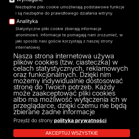
Moodle
Niezbędne pliki cookie umożliwiają podstawowe funkcje
Eksperci UŁ
i są niezbędne do prawidłowego działania witryny.
Polityka Prywatności
Analityka
Dostępność
Statystyczne pliki cookie zbierają informacje
anonimowo. Informacje te pomagają nam zrozumieć, w
jaki sposób nasi goście korzystają z naszej strony
internetowej.
Nasza strona internetowa używa
ul. Narutowicza 68, 90-136 Łódź
plików cookies (tzw. ciasteczka) w
NIP: 724 000 32 43
celach statystycznych, reklamowych
Adres do doręczeń elektronicznych (ADE):
oraz funkcjonalnych. Dzięki nim
AE:PL-74796-17640-IHHIV-17
możemy indywidualnie dostosować
KONTAKT
stronę do Twoich potrzeb. Każdy
może zaakceptować pliki cookies
albo ma możliwość wyłączenia ich w
przeglądarce, dzięki czemu nie będą
zbierane żadne informacje
Przejdź do strony
polityka prywatności
AKCEPTUJ WSZYSTKIE