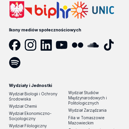
Ikony mediów społecznościowych
Facebook
Instagram
LinkedIn
YouTube
Flickr
SoundCloud
Tik
Tok
Spotify
Podcast
Wydziały i Jednostki
Wydział Studiów
Wydział Biologii i Ochrony
Międzynarodowych i
Środowiska
Politologicznych
Wydział Chemii
Wydział Zarządzania
Wydział Ekonomiczno-
Filia w Tomaszowie
Socjologiczny
Mazowieckim
Wydział Filologiczny