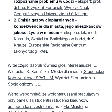
rozpoznanie problemu w Łodzi
– ekspert:
prof.
dr hab. Krzysztof Fortuniak
,
Wydział Nauk
Geograficznych Uniwersytetu Łódzkiego
2. Emisja gazów cieplarnianych –
konsekwencje dla miasta, jego mieszkańców i
jakości życia w mieście -
eksperci: lek. med. T
Karauda, Szpital im. Barlickiego w Łodzi, dr K.
Krauze, Europejskie Regionalne Centrum
Ekohydrologii PAN.
W tej części zabrali również głos interesariusze: O.
Wierucka, K. Kamińska, Młodzi dla miasta,
Studenckie
Koło Naukowe SPATIUM
, Wydział Ekonomiczno-
Socjologiczny UŁ.
Warto wspomnieć, że wolontariuszami pracującymi
przy panelu są studentki i studenci kierunków
gospodarka przestrzenna
oraz
EkoMiasto
na