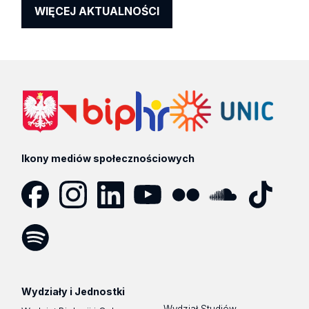
WIĘCEJ AKTUALNOŚCI
Ikony mediów społecznościowych
Facebook
Instagram
LinkedIn
YouTube
Flickr
SoundCloud
Tik
Tok
Spotify
Podcast
Wydziały i Jednostki