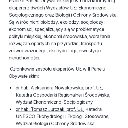
Prace II Panelu Obywatelskiego w Łodzi koordynują
eksperci z dwóch Wydziałów UŁ:
Ekonomiczno-
Socjologicznego
oraz
Biologii i Ochrony Środowiska
.
Są wśród nich: biolodzy, ekolodzy, socjolodzy i
ekonomiści, specjalizujący się w problematyce
polityki miejskiej, ekonomii środowiska, wdrażania
rozwiązań opartych na przyrodzie, transportu
zrównoważonego, ekohydrologii, inwestycji i
nieruchomości.
Członkowie zespołu ekspertów UŁ w II Panelu
Obywatelskim:
dr hab. Aleksandra Nowakowska, prof. UŁ
,
Katedra Gospodarki Regionalnej i Środowiska,
Wydział Ekonomiczno-Socjologiczny
dr hab. Tomasz Jurczak, prof. UŁ
, Katedra
UNESCO Ekohydrologii i Ekologii Stosowanej,
Wydział Biologii i Ochrony Środowiska