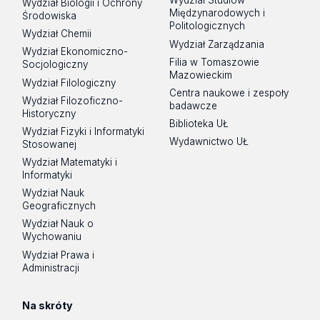
Wydział Studiów
Wydział Biologii i Ochrony
Międzynarodowych i
Środowiska
Politologicznych
Wydział Chemii
Wydział Zarządzania
Wydział Ekonomiczno-
Filia w Tomaszowie
Socjologiczny
Mazowieckim
Wydział Filologiczny
Centra naukowe i zespoły
Wydział Filozoficzno-
badawcze
Historyczny
Biblioteka UŁ
Wydział Fizyki i Informatyki
Wydawnictwo UŁ
Stosowanej
Wydział Matematyki i
Informatyki
Wydział Nauk
Geograficznych
Wydział Nauk o
Wychowaniu
Wydział Prawa i
Administracji
Na skróty