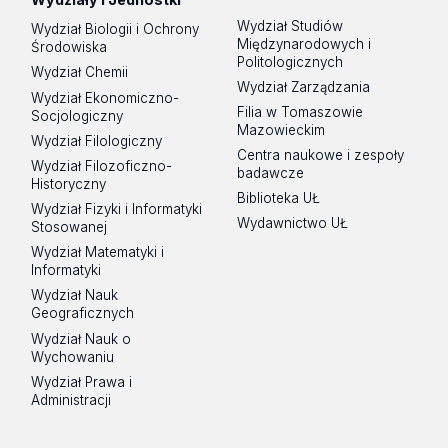
Wydział Studiów
Wydział Biologii i Ochrony
Międzynarodowych i
Środowiska
Politologicznych
Wydział Chemii
Wydział Zarządzania
Wydział Ekonomiczno-
Filia w Tomaszowie
Socjologiczny
Mazowieckim
Wydział Filologiczny
Centra naukowe i zespoły
Wydział Filozoficzno-
badawcze
Historyczny
Biblioteka UŁ
Wydział Fizyki i Informatyki
Wydawnictwo UŁ
Stosowanej
Wydział Matematyki i
Informatyki
Wydział Nauk
Geograficznych
Wydział Nauk o
Wychowaniu
Wydział Prawa i
Administracji