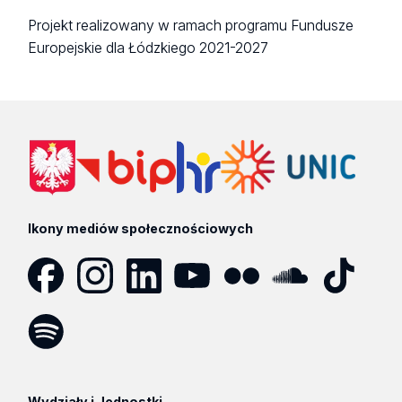
Projekt realizowany w ramach programu Fundusze
Europejskie dla Łódzkiego 2021-2027
Ikony mediów społecznościowych
Facebook
Instagram
LinkedIn
YouTube
Flickr
SoundCloud
Tik
Tok
Spotify
Podcast
Wydziały i Jednostki