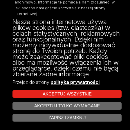
anonimowo. Informacje te pomagają nam zrozumieć, w
jaki sposób nasi goście korzystają z naszej strony
Zobacz profil
internetowej.
Zobacz
Nasza strona internetowa używa
profil
plików cookies (tzw. ciasteczka) w
celach statystycznych, reklamowych
oraz funkcjonalnych. Dzięki nim
dr hab.
Karolina
możemy indywidualnie dostosować
Prykowska-Michalak
stronę do Twoich potrzeb. Każdy
może zaakceptować pliki cookies
Stanowisko:
profesor uczelni
albo ma możliwość wyłączenia ich w
Pracuje w:
Katedra Dramatu i Teatru
,
przeglądarce, dzięki czemu nie będą
zbierane żadne informacje
Wydział Filologiczny
Przejdź do strony
polityka prywatności
Zobacz profil
AKCEPTUJ WSZYSTKIE
Zobacz
profil
AKCEPTUJ TYLKO WYMAGANE
ZARZĄDZAJ COOKIES
Powrót
ZAPISZ I ZAMKNIJ