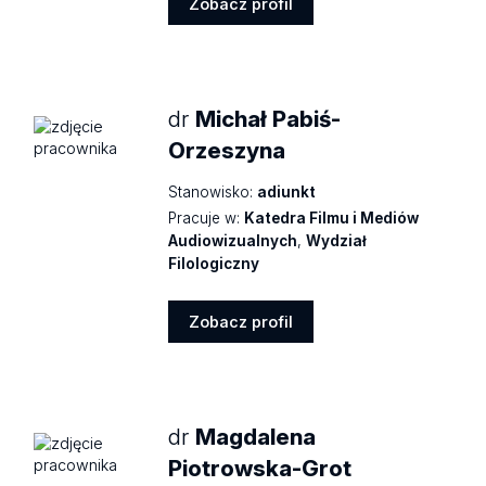
Zobacz profil
Zobacz
profil
dr
Michał Pabiś-
Orzeszyna
Stanowisko:
adiunkt
Pracuje w:
Katedra Filmu i Mediów
Audiowizualnych
,
Wydział
Filologiczny
Zobacz profil
Zobacz
profil
dr
Magdalena
Piotrowska-Grot