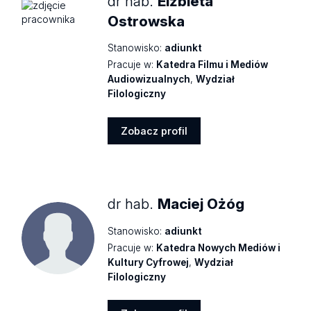
dr hab.
Elżbieta
Ostrowska
Stanowisko:
adiunkt
Pracuje w:
Katedra Filmu i Mediów
Audiowizualnych
,
Wydział
Filologiczny
Zobacz profil
Zobacz
profil
dr hab.
Maciej Ożóg
Stanowisko:
adiunkt
Pracuje w:
Katedra Nowych Mediów i
Kultury Cyfrowej
,
Wydział
Filologiczny