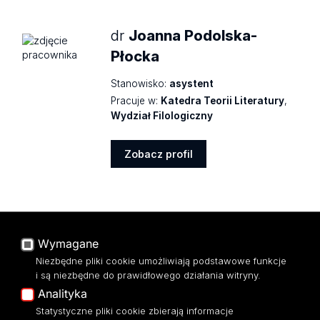
dr
Joanna Podolska-
Płocka
Stanowisko:
asystent
Pracuje w:
Katedra Teorii Literatury
,
Wydział Filologiczny
Zobacz profil
Zobacz
profil
dr
Katarzyna Prajzner
Wymagane
Stanowisko:
adiunkt dydaktyczny
Niezbędne pliki cookie umożliwiają podstawowe funkcje
Pracuje w:
Katedra Nowych Mediów i
i są niezbędne do prawidłowego działania witryny.
Kultury Cyfrowej
,
Wydział
Analityka
Filologiczny
Statystyczne pliki cookie zbierają informacje