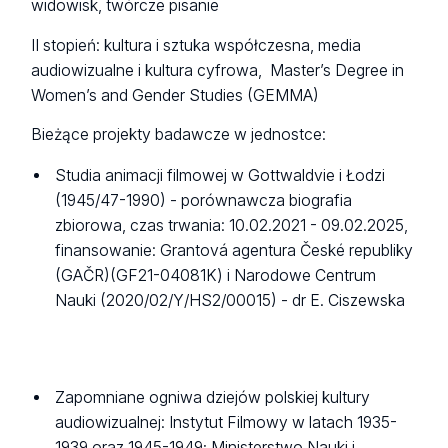
widowisk, twórcze pisanie
II stopień: kultura i sztuka współczesna, media
audiowizualne i kultura cyfrowa,
Master’s Degree in
Women’s and Gender Studies (GEMMA)
Bieżące projekty badawcze w jednostce:
Studia animacji filmowej w Gottwaldvie i Łodzi
(1945/47-1990) - porównawcza biografia
zbiorowa, czas trwania: 10.02.2021 - 09.02.2025,
finansowanie: Grantová agentura České republiky
(GAČR)(GF21-04081K) i Narodowe Centrum
Nauki (2020/02/Y/HS2/00015) - dr E. Ciszewska
Zapomniane ogniwa dziejów polskiej kultury
audiowizualnej: Instytut Filmowy w latach 1935-
1939 oraz 1945-1949; Ministerstwo Nauki i