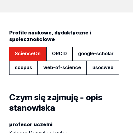
Profile naukowe, dydaktyczne i
społecznościowe
ScienceOn
ORCID
google-scholar
scopus
web-of-science
usosweb
Czym się zajmuję - opis
stanowiska
profesor uczelni
Katedra Dramatu i Teatru