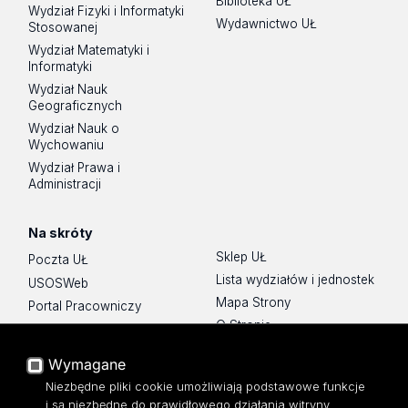
Biblioteka UŁ
Wydział Fizyki i Informatyki
Wydawnictwo UŁ
Stosowanej
Wydział Matematyki i
Informatyki
Wydział Nauk
Geograficznych
Wydział Nauk o
Wychowaniu
Wydział Prawa i
Administracji
Na skróty
Sklep UŁ
Poczta UŁ
Lista wydziałów i jednostek
USOSWeb
Mapa Strony
Portal Pracowniczy
O Stronie
Baza Aktów Własnych
Platforma e-learningowa
Wymagane
Moodle
Niezbędne pliki cookie umożliwiają podstawowe funkcje
Eksperci UŁ
i są niezbędne do prawidłowego działania witryny.