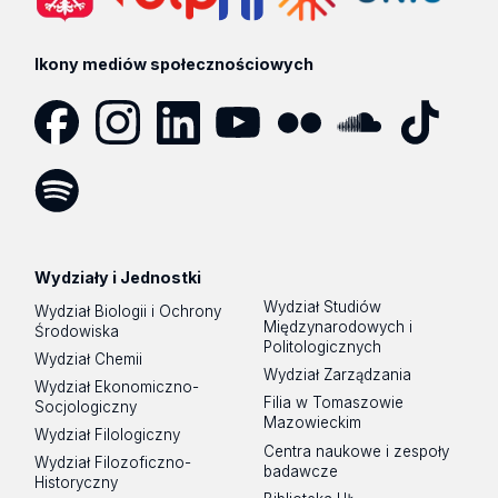
Ikony mediów społecznościowych
Facebook
Instagram
LinkedIn
YouTube
Flickr
SoundCloud
Tik
Tok
Spotify
Podcast
Wydziały i Jednostki
Wydział Studiów
Wydział Biologii i Ochrony
Międzynarodowych i
Środowiska
Politologicznych
Wydział Chemii
Wydział Zarządzania
Wydział Ekonomiczno-
Filia w Tomaszowie
Socjologiczny
Mazowieckim
Wydział Filologiczny
Centra naukowe i zespoły
Wydział Filozoficzno-
badawcze
Historyczny