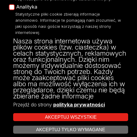
Polityka Prywatności
Analityka
Dostępność
Statystyczne pliki cookie zbierają informacje
anonimowo. Informacje te pomagają nam zrozumieć, w
jaki sposób nasi goście korzystają z naszej strony
internetowej.
Nasza strona internetowa używa
ul. Narutowicza 68, 90-136 Łódź
plików cookies (tzw. ciasteczka) w
NIP: 724 000 32 43
celach statystycznych, reklamowych
Adres do doręczeń elektronicznych (ADE):
oraz funkcjonalnych. Dzięki nim
AE:PL-74796-17640-IHHIV-17
możemy indywidualnie dostosować
KONTAKT
stronę do Twoich potrzeb. Każdy
może zaakceptować pliki cookies
albo ma możliwość wyłączenia ich w
przeglądarce, dzięki czemu nie będą
zbierane żadne informacje
Przejdź do strony
polityka prywatności
AKCEPTUJ WSZYSTKIE
AKCEPTUJ TYLKO WYMAGANE
Projekt Multiportalu UŁ współfinansowany z funduszy Unii Europejskiej w
ZARZĄDZAJ COOKIES