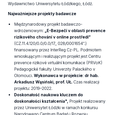
Wydawnictwo Uniwersytetu Łódzkiego, Łódź.
Najważniejsze projekty badawcze
Międzynarodowy projekt badawczo-
wdrożeniowym:
„E-Bezpečí v oblasti prevence
rizikového chování v online prostředí”
(CZ.11.4.120/0.0/0.0/17_ 028/0001654“.)
finansowany przez InterReg Cz-PL. Podmiotem
wnioskującym i realizującym projekt jest Centru
prevence rizikové virtuální komunikace (PRVoK)
Pedagogické fakulty Univerzity Palackého v
Olomouci.
Wykonawca w projekcie
:
dr hab.
Arkadiusz Wąsiński, prof. UŁ.
Czas realizacji
projektu: 2019–2022.
Doskonałość naukowa kluczem do
doskonałości kształcenia",
Projekt realizowany
przez Uniwersytet Łódzki w ramach konkursu
Narodowego Centrum Badań i Rozwoju