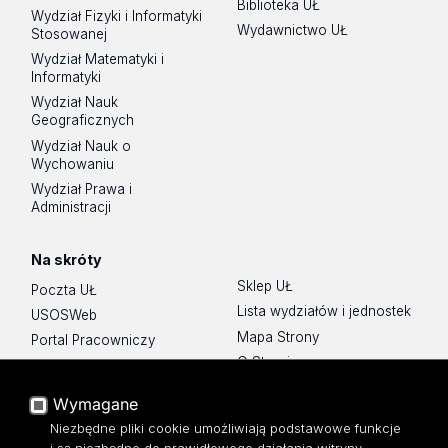
Biblioteka UŁ
Wydział Fizyki i Informatyki
Wydawnictwo UŁ
Stosowanej
Wydział Matematyki i
Informatyki
Wydział Nauk
Geograficznych
Wydział Nauk o
Wychowaniu
Wydział Prawa i
Administracji
Na skróty
Sklep UŁ
Poczta UŁ
Lista wydziałów i jednostek
USOSWeb
Mapa Strony
Portal Pracowniczy
O Stronie
Baza Aktów Własnych
Platforma e-learningowa
Wymagane
Moodle
Niezbędne pliki cookie umożliwiają podstawowe funkcje
Eksperci UŁ