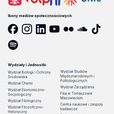
Ikony mediów społecznościowych
Facebook
Instagram
LinkedIn
YouTube
Flickr
SoundCloud
Tik
Tok
Spotify
Podcast
Wydziały i Jednostki
Wydział Studiów
Wydział Biologii i Ochrony
Międzynarodowych i
Środowiska
Politologicznych
Wydział Chemii
Wydział Zarządzania
Wydział Ekonomiczno-
Filia w Tomaszowie
Socjologiczny
Mazowieckim
Wydział Filologiczny
Centra naukowe i zespoły
Wydział Filozoficzno-
badawcze
Historyczny