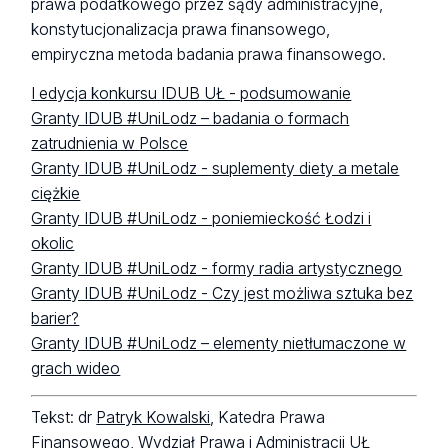
prawa podatkowego przez sądy administracyjne,
konstytucjonalizacja prawa finansowego,
empiryczna metoda badania prawa finansowego.
I edycja konkursu IDUB UŁ - podsumowanie
Granty IDUB #UniLodz – badania o formach
zatrudnienia w Polsce
Granty IDUB #UniLodz - suplementy diety a metale
ciężkie
Granty IDUB #UniLodz - poniemieckość Łodzi i
okolic
Granty IDUB #UniLodz - formy radia artystycznego
Granty IDUB #UniLodz - Czy jest możliwa sztuka bez
barier?
Granty IDUB #UniLodz – elementy nietłumaczone w
grach wideo
Tekst: dr
Patryk Kowalski
, Katedra Prawa
Finansowego, Wydział Prawa i Administracji UŁ