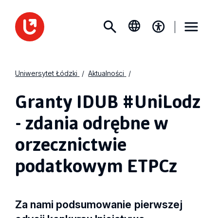
Uniwersytet Łódzki
Aktualności
Granty IDUB #UniLodz
- zdania odrębne w
orzecznictwie
podatkowym ETPCz
Za nami podsumowanie
pierwszej