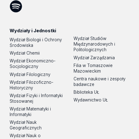
Tok
Spotify
Podcast
Wydziały i Jednostki
Wydział Studiów
Wydział Biologii i Ochrony
Międzynarodowych i
Środowiska
Politologicznych
Wydział Chemii
Wydział Zarządzania
Wydział Ekonomiczno-
Filia w Tomaszowie
Socjologiczny
Mazowieckim
Wydział Filologiczny
Centra naukowe i zespoły
Wydział Filozoficzno-
badawcze
Historyczny
Biblioteka UŁ
Wydział Fizyki i Informatyki
Wydawnictwo UŁ
Stosowanej
Wydział Matematyki i
Informatyki
Wydział Nauk
Geograficznych
Wydział Nauk o