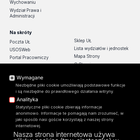
Wychowaniu
Wydział Prawa i
Administracji
Na skróty
Sklep UŁ
Poczta UŁ
Lista wydziałów i jednostek
USOSWeb
Mapa Strony
Portal Pracowniczy
O Stronie
Baza Aktów Własnych
Platforma e-learningowa
Wymagane
Moodle
Niezbędne pliki cookie umożliwiają podstawowe funkcje
Eksperci UŁ
i są niezbędne do prawidłowego działania witryny.
Polityka Prywatności
Analityka
Dostępność
Statystyczne pliki cookie zbierają informacje
anonimowo. Informacje te pomagają nam zrozumieć, w
jaki sposób nasi goście korzystają z naszej strony
internetowej.
Nasza strona internetowa używa
ul. Narutowicza 68, 90-136 Łódź