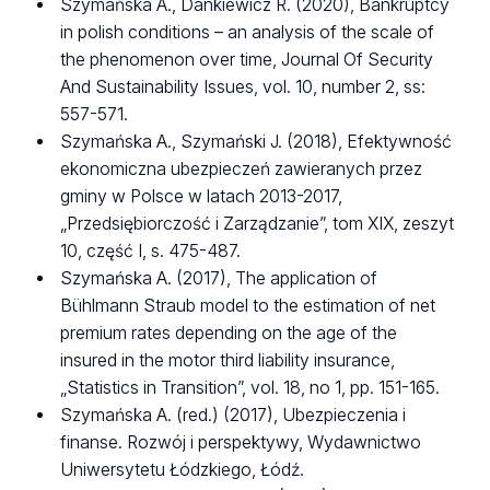
Szymańska A., Dankiewicz R. (2020), Bankruptcy
in polish conditions – an analysis of the scale of
the phenomenon over time, Journal Of Security
And Sustainability Issues, vol. 10, number 2, ss:
557-571.
Szymańska A., Szymański J. (2018), Efektywność
ekonomiczna ubezpieczeń zawieranych przez
gminy w Polsce w latach 2013-2017,
„Przedsiębiorczość i Zarządzanie”, tom XIX, zeszyt
10, część I, s. 475-487.
Szymańska A. (2017), The application of
Bühlmann Straub model to the estimation of net
premium rates depending on the age of the
insured in the motor third liability insurance,
„Statistics in Transition”, vol. 18, no 1, pp. 151-165.
Szymańska A. (red.) (2017), Ubezpieczenia i
finanse. Rozwój i perspektywy, Wydawnictwo
Uniwersytetu Łódzkiego, Łódź.