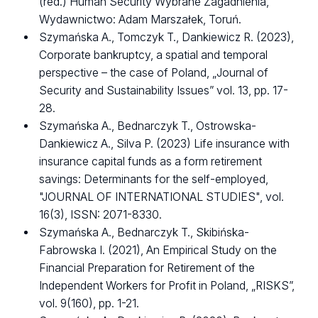
(red.) Human Security Wybrane Zagadnienia,
Wydawnictwo: Adam Marszałek, Toruń.
Szymańska A., Tomczyk T., Dankiewicz R. (2023),
Corporate bankruptcy, a spatial and temporal
perspective – the case of Poland, „Journal of
Security and Sustainability Issues” vol. 13, pp. 17-
28.
Szymańska A., Bednarczyk T., Ostrowska-
Dankiewicz A., Silva P. (2023) Life insurance with
insurance capital funds as a form retirement
savings: Determinants for the self-employed,
"JOURNAL OF INTERNATIONAL STUDIES", vol.
16(3), ISSN: 2071-8330.
Szymańska A., Bednarczyk T., Skibińska-
Fabrowska I. (2021), An Empirical Study on the
Financial Preparation for Retirement of the
Independent Workers for Profit in Poland, „RISKS”,
vol. 9(160), pp. 1-21.