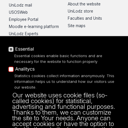
About the website
UniLodz mail
UniLodz store
USOSWeb
Faculties and Units
Employee Portal
Site maps
Moodle e-learning platform
UniLodz Experts
Privacy policy
Accessibilty
Essential
Essential cookies enable basic functions and are
necessary for the website to function properly
Analitycs
Statistics cookies collect information anonymously. This
UNIVERSITY OF LODZ
information helps us to understand how our visitors use
our website.
Narutowicza 68, 90-136 LODZ
Our website uses cookie files (so-
fax: 00 48 42/665 57 71, 00 48 42/635 40
called cookies) for statistical,
43
advertising and functional purposes.
NIP: 724 000 32 43
Thanks to them, we can customize
the site to Your needs. Anyone can
accept cookies or have the option to