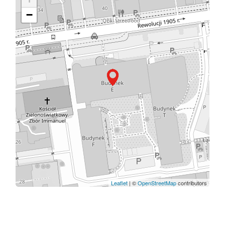
−
Leaflet
| ©
OpenStreetMap
contributors