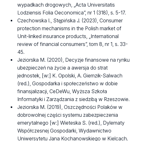
wypadkach drogowych, „Acta Universitatis
Lodziensis Folia Oeconomica”, nr 1 (318), s. 5-17.
Czechowska I., Stępińska J. (2023), Consumer
protection mechanisms in the Polish market of
Unit-linked insurance products, „International
review of financial consumers”, tom 8, nr 1, s. 33-
45.
Jeziorska M. (2020), Decyzje finansowe na rynku
ubezpieczeń na życie a awersja do strat
jednostek, [w:] K. Opolski, A. Giemzik-Salwach
(red.), Gospodarka i społeczeństwo w dobie
finansjalizacji, CeDeWu, Wyższa Szkoła
Informatyki i Zarządzania z siedzibą w Rzeszowie.
Jeziorska M. (2019), Oszczędności Polaków w
dobrowolnej części systemu zabezpieczenia
emerytalnego [w:] Wieteska S. (red.), Dylematy
Współczesnej Gospodarki, Wydawnictwo
Uniwersytetu Jana Kochanowskiego w Kielcach.