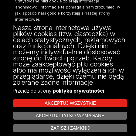
Statystyczne pliki cookie zbierają informacje
anonimowo. Informacje te pomagają nam zrozumieć, w
jaki sposób nasi goście korzystają z naszej strony
internetowej.
Nasza strona internetowa używa
ul. Narutowicza 68, 90-136 Łódź
plików cookies (tzw. ciasteczka) w
NIP: 724 000 32 43
celach statystycznych, reklamowych
Adres do doręczeń elektronicznych (ADE):
oraz funkcjonalnych. Dzięki nim
AE:PL-74796-17640-IHHIV-17
możemy indywidualnie dostosować
KONTAKT
stronę do Twoich potrzeb. Każdy
może zaakceptować pliki cookies
albo ma możliwość wyłączenia ich w
przeglądarce, dzięki czemu nie będą
zbierane żadne informacje
Przejdź do strony
polityka prywatności
AKCEPTUJ WSZYSTKIE
AKCEPTUJ TYLKO WYMAGANE
Projekt Multiportalu UŁ współfinansowany z funduszy Unii Europejskiej w
ZARZĄDZAJ COOKIES
ramach konkursu NCBR
ZAPISZ I ZAMKNIJ