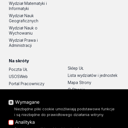
Wydział Matematyki i
Informatyki
Wydział Nauk
Geograficznych
Wydział Nauk o
Wychowaniu
Wydział Prawa i
Administracji
Na skróty
Sklep UŁ
Poczta UŁ
Lista wydziałów i jednostek
USOSWeb
Mapa Strony
Portal Pracowniczy
O Stronie
Baza Aktów Własnych
Platforma e-learningowa
Wymagane
Moodle
Niezbędne pliki cookie umożliwiają podstawowe funkcje
Eksperci UŁ
i są niezbędne do prawidłowego działania witryny.
Polityka Prywatności
Analityka
Dostępność