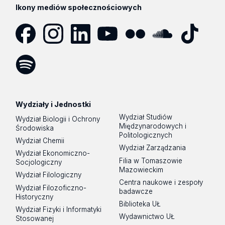
Ikony mediów społecznościowych
Facebook
Instagram
LinkedIn
YouTube
Flickr
SoundCloud
Tik
Tok
Spotify
Podcast
Wydziały i Jednostki
Wydział Studiów
Wydział Biologii i Ochrony
Międzynarodowych i
Środowiska
Politologicznych
Wydział Chemii
Wydział Zarządzania
Wydział Ekonomiczno-
Filia w Tomaszowie
Socjologiczny
Mazowieckim
Wydział Filologiczny
Centra naukowe i zespoły
Wydział Filozoficzno-
badawcze
Historyczny
Biblioteka UŁ
Wydział Fizyki i Informatyki
Wydawnictwo UŁ
Stosowanej