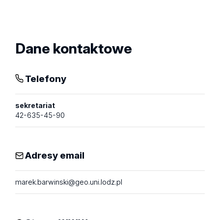
Zobacz
profil
Dane kontaktowe
Telefony
sekretariat
42-635-45-90
Adresy email
marek.barwinski@geo.uni.lodz.pl