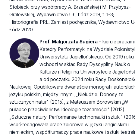
Stobiecki przy współpracy A. Brzezińskiej i M. Przybysz-
Gralewskiej, Wydawnictwo UŁ, Łódź 2019, t. 1-3;
Historiografia PRL. Zamiast podręcznika, Wydawnictwo U
Łódź 2020.
Prof. Małgorzata Sugiera
– kieruje pracami
Katedry Performatyki na Wydziale Polonisty
Uniwersytetu Jagiellońskiego. Od 2019 roku
wchodzi w skład Rady Dyscypliny Nauk o
Kulturze i Religii na Uniwersytecie Jagiellońs
a od początku 2024 roku Rady Doskonałoś
Naukowej. Opublikowała dwanaście monografii autorskic
języku polskim, między innymi, „Nieludzie. Donosy ze
sztucznych natur" (2015), z Mateuszem Borowskim „W
pułapce przeciwieństw. Ideologie tożsamości" (2012) i
„Sztuczne natury. Performanse technonauki i sztuki" (2016
współredagowała prace zbiorowe w języku angielskim i
niemieckim, współtłumaczy prace naukowe i sztuki teatral