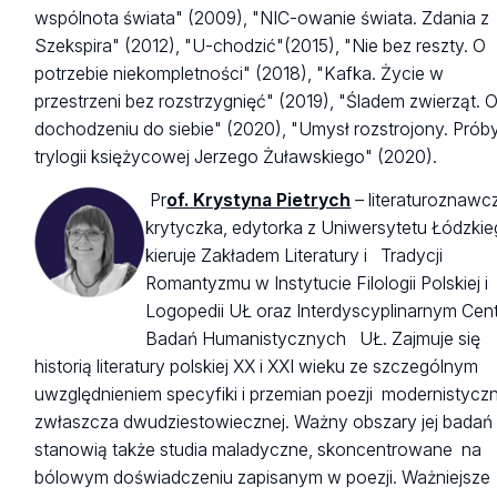
wspólnota świata" (2009), "NIC-owanie świata. Zdania z
Szekspira" (2012), "U-chodzić"(2015), "Nie bez reszty. O
potrzebie niekompletności" (2018), "Kafka. Życie w
przestrzeni bez rozstrzygnięć" (2019), "Śladem zwierząt. 
dochodzeniu do siebie" (2020), "Umysł rozstrojony. Prób
trylogii księżycowej Jerzego Żuławskiego" (2020).
P
r
of. Krystyna Pietrych
– literaturoznawcz
krytyczka, edytorka z Uniwersytetu Łódzkie
kieruje Zakładem Literatury i Tradycji
Romantyzmu w Instytucie Filologii Polskiej i
Logopedii UŁ oraz Interdyscyplinarnym Cen
Badań Humanistycznych UŁ. Zajmuje się
historią literatury polskiej XX i XXI wieku ze szczególnym
uwzględnieniem specyfiki i przemian poezji modernistyczn
zwłaszcza dwudziestowiecznej. Ważny obszary jej badań
stanowią także studia maladyczne, skoncentrowane na
bólowym doświadczeniu zapisanym w poezji. Ważniejsze