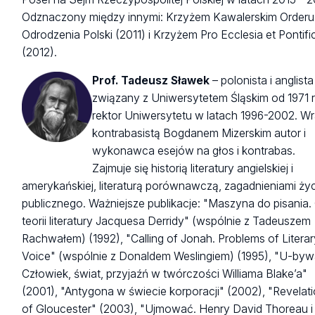
Odznaczony między innymi: Krzyżem Kawalerskim Orderu
Odrodzenia Polski (2011) i Krzyżem Pro Ecclesia et Pontifi
(2012).
Prof. Tadeusz Sławek
– polonista i anglista
związany z Uniwersytetem Śląskim od 1971 
rektor Uniwersytetu w latach 1996-2002. Wr
kontrabasistą Bogdanem Mizerskim autor i
wykonawca esejów na głos i kontrabas.
Zajmuje się historią literatury angielskiej i
amerykańskiej, literaturą porównawczą, zagadnieniami ży
publicznego. Ważniejsze publikacje: "Maszyna do pisania.
teorii literatury Jacquesa Derridy" (wspólnie z Tadeuszem
Rachwałem) (1992), "Calling of Jonah. Problems of Litera
Voice" (wspólnie z Donaldem Weslingiem) (1995), "U-byw
Człowiek, świat, przyjaźń w twórczości Williama Blake’a"
(2001), "Antygona w świecie korporacji" (2002), "Revelat
of Gloucester" (2003), "Ujmować. Henry David Thoreau i