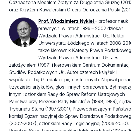
Odznaczona Medalem Złotym za Długoletnią Służbę (201
oraz Krzyżem Kawalerskim Orderu Odrodzenia Polski (201
Prof.
Włodzimierz Nykiel
– profesor nauk
prawnych, w latach 1996 – 2002 dziekan
Wydziału Prawa i Administracji UŁ. Rektor
Uniwersytetu Łódzkiego w latach 2008-2016
także kierownik Katedry Prawa Podatkowe
Wydziału Prawa i Administracji UŁ. Jest
założycielem (1997) i kierownikiem Centrum Dokumentacji 
Studiów Podatkowych UŁ. Autor czterech książek i
współautor bądź redaktor piętnastu innych. Napisał ponad
trzydzieści artykułów, glos i innych opracowań. Był międz
innymi: członkiem Rady do Spraw Reform Ustrojowych
Państwa przy Prezesie Rady Ministrów (1998, 1999), sędzi
Trybunału Stanu (1997-2001), Przewodniczącym Państw
komisji Egzaminacyjnej do Spraw Doradztwa Podatkowe
(2002-2007), członkiem Rady Legislacyjnej (2006-2010).
Poseł na Sejm Rzeczypospolitej Polskiej w latach 2015 - 2