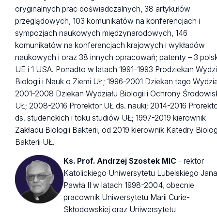
oryginalnych prac doświadczalnych, 38 artykułów
przeglądowych, 103 komunikatów na konferencjach i
sympozjach naukowych międzynarodowych, 146
komunikatów na konferencjach krajowych i wykładów
naukowych i oraz 38 innych opracowań; patenty – 3 polski
UE i 1 USA. Ponadto w latach 1991-1993 Prodziekan Wydzi
Biologii i Nauk o Ziemi UŁ; 1996-2001 Dziekan tego Wydzia
2001-2008 Dziekan Wydziału Biologii i Ochrony Środowis
UŁ; 2008-2016 Prorektor UŁ ds. nauki; 2014-2016 Prorekt
ds. studenckich i toku studiów UŁ; 1997-2019 kierownik
Zakładu Biologii Bakterii, od 2019 kierownik Katedry Biolog
Bakterii UŁ.
Ks. Prof. Andrzej Szostek MIC
- rektor
Katolickiego Uniwersytetu Lubelskiego Jan
Pawła II w latach 1998-2004, obecnie
pracownik Uniwersytetu Marii Curie-
Skłodowskiej oraz Uniwersytetu