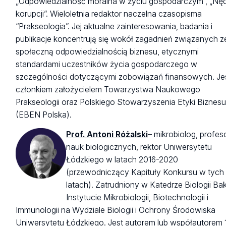
„Odpowiedzialność moralna w życiu gospodarczym”, „Nę
korupcji”. Wieloletnia redaktor naczelna czasopisma
“Prakseologia”. Jej aktualne zainteresowania, badania i
publikacje koncentrują się wokół zagadnień związanych z
społeczną odpowiedzialnością biznesu, etycznymi
standardami uczestników życia gospodarczego w
szczególności dotyczącymi zobowiązań finansowych. Je
członkiem założycielem Towarzystwa Naukowego
Prakseologii oraz Polskiego Stowarzyszenia Etyki Biznes
(EBEN Polska).
Prof. Antoni Różalski
– mikrobiolog, profes
nauk biologicznych, rektor Uniwersytetu
Łódzkiego w latach 2016-2020
(przewodniczący Kapituły Konkursu w tych
latach). Zatrudniony w Katedrze Biologii Bakt
Instytucie Mikrobiologii, Biotechnologii i
Immunologii na Wydziale Biologii i Ochrony Środowiska
Uniwersytetu Łódzkiego. Jest autorem lub współautorem 