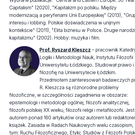
Wybrane publikacje: "Central and Eastern Europe. 30 Year
Capitalism" (2020), "Kapitalizm po polsku. Między
modernizacją a peryferiami Unii Europejskiej" (2013), "Gru
interesu i lobbing. Polskie doświadczenia w unijnym
kontekście" (2011), "Elita biznesu w Polsce. Drugie narodz
kapitalizmu" (2002). Hobby: muzyka i film.
Prof. Ryszard Kleszcz
– pracownik Katedr
Logiki i Metodologii Nauk, Instytutu Filozofii
Uniwersytetu Łódzkiego. Studiował prawo i
filozofię na Uniwersytecie Łódzkim.
Przedmiotem zainteresowań badawczych pr
R. Kleszcza są różnorodne problemy
filozoficzne, w szczególności zagadnienia w obszarze:
epistemologii i metodologii ogólnej, filozofii analitycznej,
filozofii polskiej XX wieku, filozofii religii i metafilozofii. Jest
autorem ponad 160 artykułów oraz autorem lub redaktore
książek. Zasiada w Radach Naukowych wielu czasopism,
tym: Ruchu Filozoficznego, Etyki; Studiów z Filozofii Polski