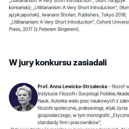
„Utilitarianism: A Very Short Introduction", (tłum. na język
koreański); „Utilitarianism: A Very Short Introduction", (tłu
język japoński), Iwanami Shoten, Publishers, Tokyo 2018;
„Utilitarianism: A Very Short Introduction", Oxford Universi
Press, 2017 (z Peterem Singerem).
W jury konkursu zasiadali
Prof. Anna Lewicka-Strzałecka
– filozof 
Instytucie Filozofii i Socjologii Polskiej Akad
Nauk. Autorka wielu prac naukowych z zak
filozofii społecznej, prakseologii, etyki życia
gospodarczego, w tym monografii: „Etyczn
standardy firm i pracowników”,