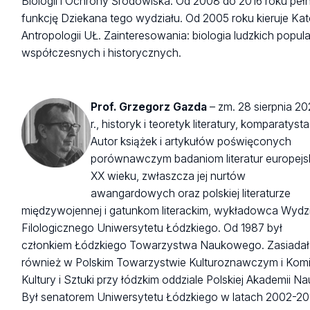
Biologii i Ochrony Środowiska. Od 2008 do 2016 roku pełn
funkcję Dziekana tego wydziału. Od 2005 roku kieruje Ka
Antropologii UŁ. Zainteresowania: biologia ludzkich popula
współczesnych i historycznych.
Prof. Grzegorz Gazda
– zm. 28 sierpnia 2
r., historyk i teoretyk literatury, komparatysta
Autor książek i artykułów poświęconych
porównawczym badaniom literatur europejs
XX wieku, zwłaszcza jej nurtów
awangardowych oraz polskiej literaturze
międzywojennej i gatunkom literackim, wykładowca Wydz
Filologicznego Uniwersytetu Łódzkiego. Od 1987 był
członkiem Łódzkiego Towarzystwa Naukowego. Zasiadał
również w Polskim Towarzystwie Kulturoznawczym i Komis
Kultury i Sztuki przy łódzkim oddziale Polskiej Akademii Na
Był senatorem Uniwersytetu Łódzkiego w latach 2002-20