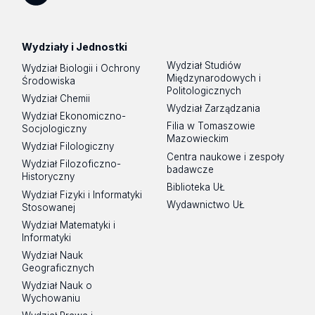
Spotify
Podcast
Wydziały i Jednostki
Wydział Studiów
Wydział Biologii i Ochrony
Międzynarodowych i
Środowiska
Politologicznych
Wydział Chemii
Wydział Zarządzania
Wydział Ekonomiczno-
Filia w Tomaszowie
Socjologiczny
Mazowieckim
Wydział Filologiczny
Centra naukowe i zespoły
Wydział Filozoficzno-
badawcze
Historyczny
Biblioteka UŁ
Wydział Fizyki i Informatyki
Wydawnictwo UŁ
Stosowanej
Wydział Matematyki i
Informatyki
Wydział Nauk
Geograficznych
Wydział Nauk o
Wychowaniu