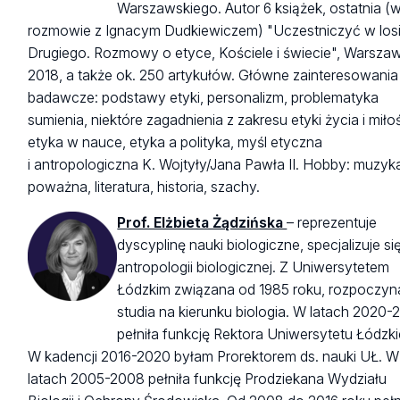
Warszawskiego. Autor 6 książek, ostatnia (
rozmowie z Ignacym Dudkiewiczem) "Uczestniczyć w los
Drugiego. Rozmowy o etyce, Kościele i świecie", Warsza
2018, a także ok. 250 artykułów. Główne zainteresowania
badawcze: podstawy etyki, personalizm, problematyka
sumienia, niektóre zagadnienia z zakresu etyki życia i miłoś
etyka w nauce, etyka a polityka, myśl etyczna
i antropologiczna K. Wojtyły/Jana Pawła II. Hobby: muzyk
poważna, literatura, historia, szachy.
Prof. Elżbieta Żądzińska
– reprezentuje
dyscyplinę nauki biologiczne, specjalizuje si
antropologii biologicznej. Z Uniwersytetem
Łódzkim związana od 1985 roku, rozpoczyn
studia na kierunku biologia. W latach 2020-
pełniła funkcję Rektora Uniwersytetu Łódzk
W kadencji 2016-2020 byłam Prorektorem ds. nauki UŁ. W
latach 2005-2008 pełniła funkcję Prodziekana Wydziału