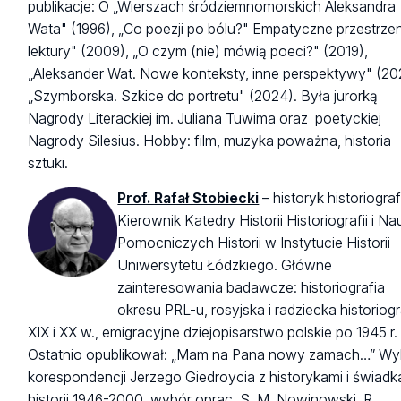
publikacje: O „Wierszach śródziemnomorskich Aleksandra
Wata" (1996), „Co poezji po bólu?" Empatyczne przestrze
lektury" (2009), „O czym (nie) mówią poeci?" (2019),
„Aleksander Wat. Nowe konteksty, inne perspektywy" (20
„Szymborska. Szkice do portretu" (2024). Była jurorką
Nagrody Literackiej im. Juliana Tuwima oraz poetyckiej
Nagrody Silesius. Hobby: film, muzyka poważna, historia
sztuki.
Prof. Rafał Stobiecki
– historyk historiografi
Kierownik Katedry Historii Historiografii i Na
Pomocniczych Historii w Instytucie Historii
Uniwersytetu Łódzkiego. Główne
zainteresowania badawcze: historiografia
okresu PRL-u, rosyjska i radziecka historiogr
XIX i XX w., emigracyjne dziejopisarstwo polskie po 1945 r.
Ostatnio opublikował: „Mam na Pana nowy zamach…” Wy
korespondencji Jerzego Giedroycia z historykami i świadk
historii 1946-2000, wybór oprac. S. M. Nowinowski, R.