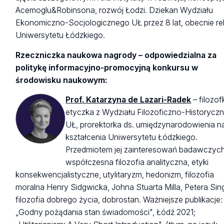
Acemoglu&Robinsona, rozwój Łodzi. Dziekan Wydziału
Ekonomiczno-Socjologicznego UŁ przez 8 lat, obecnie re
Uniwersytetu Łódzkiego.
Rzeczniczka naukowa nagrody – odpowiedzialna za
politykę informacyjno-promocyjną konkursu w
środowisku naukowym:
Prof. Katarzyna de Lazari-Radek
–
filozof
etyczka z Wydziału Filozoficzno-Historycz
UŁ, prorektorka ds. umiędzynarodowienia na
kształcenia Uniwersytetu Łódzkiego.
Przedmiotem jej zainteresowań badawczych
współczesna filozofia analityczna, etyki
konsekwencjalistyczne, utylitaryzm, hedonizm, filozofia
moralna Henry Sidgwicka, Johna Stuarta Milla, Petera Sin
filozofia dobrego życia, dobrostan. Ważniejsze publikacje:
„Godny pożądania stan świadomości", Łódź 2021;