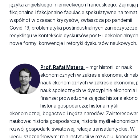
języka angielskiego, niemieckiego i francuskiego. Zajmują 
fikcjonalne i fakcjonalne fabulacje spekulatywne na temat
wspólnot w czasach kryzysów, zwłaszcza po pandemii
Covid-19, problematyka postindustrialnych zanieczyszczeń
recyklingu w kontekście dyskursów post- i dekolonialnych
nowe formy, konwencje i retoryki dyskursów naukowych.
Prof. Rafał Matera
–
mgr historii, dr nauk
ekonomicznych w zakresie ekonomii, dr hab
nauk ekonomicznych w zakresie ekonomii, p
nauk społecznych w dyscyplinie ekonomia i
finanse; prowadzone zajęcia: historia ekono
historia gospodarcza; historia myśli
ekonomicznej; bogactwo i nędza narodów. Zainteresowa
naukowe: historia gospodarcza, historia myśli ekonomiczn
rozwój gospodarki światowej, relacje transatlantyckie. W
ujęciu szczegółowym: rola instytucji w rozwoju, koncepcj