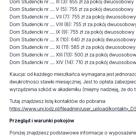
Dom Studencki nr …. III (3): 655 zł za pokój dwuosobowy
Dom Studencki nr …. V (5): 755 zł za pokój dwuosobowy
Dom Studencki nr …. VII (7): 755 zł za pokój dwuosobowy
Dom Studencki nr …. VIII (8): 755 zł za pokój dwuosobow
Dom Studencki nr …. IX (9): 755 zł za pokój dwuosobowy
Dom Studencki nr …. X (10): 640 zł za pokój dwuosobow
Dom Studencki nr …. XI (11): 585 zł za pokój dwuosobowy
Dom Studencki nr …. XIII (13): 500 zł za pokój dwuosobo
Dom Studencki nr …. XIV (14): 710 zł za pokój dwuosobo
Kaucja: od każdego mieszkańca wymagana jest jednora
dwukrotności stawki miesięcznej. Jest to opłata zabezpi
wyrządzenia szkód w akademiku (miejmy nadzieję, że do te
Tutaj znajdziesz listę kontaktów do pobrania
https://www.uni.lodz.pl/fileadmin/user_upload/kontakty
Przegląd i warunki pokojów
Poniżej znajdziesz podstawowe informacje o wyposażeniu