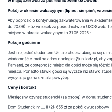
w maju/czerwcu za pośrednictwem USOSweb.
Pokój w okresie wakacyjnym (lipiec, sierpień, wrzesi
Aby poprosić o kontynuację zakwaterowania w akademiku
do 20.09), złóż wniosek za pośrednictwem USOSweb. Ter
miejsce w okresie wakacyjnym to 31.05.2026 r.
Pokoje gościnne
Jeśli nie jesteś studentem UŁ, ale chcesz ubiegać się o mi
wiadomość e-mail na adres noclegids@uni.lodz.pl, aby z
Pamiętaj, że dostępność miejsc dla gości może się różni
miejsca. Ponadto stawki gości są wyższe niż stawki stud
wysyłając go na e-maila powyżej.
Ceny i kontakt
Miesięczny czynsz studencki (za osobę) w domu studenc
Dom Studencki nr …. II (2): 655 zł za pokój dwuosobowy