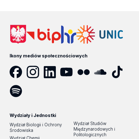
c) terminy zaliczeń kończących przedmiot i egzaminów w j
Dziekani mogą zarządzić rozpoczęcie semestru letniego 
egzaminacyjnej przypadającej na miesiąc wrzesień ustala 
wcześniej.
Przesunięcie to nie może mieć wpływu na rozliczenie ni
Ikony mediów społecznościowych
Facebook
Instagram
LinkedIn
YouTube
Flickr
SoundCloud
Tik
Tok
Spotify
Podcast
Wydziały i Jednostki
Wydział Studiów
Wydział Biologii i Ochrony
Międzynarodowych i
Środowiska
Politologicznych
Wydział Chemii