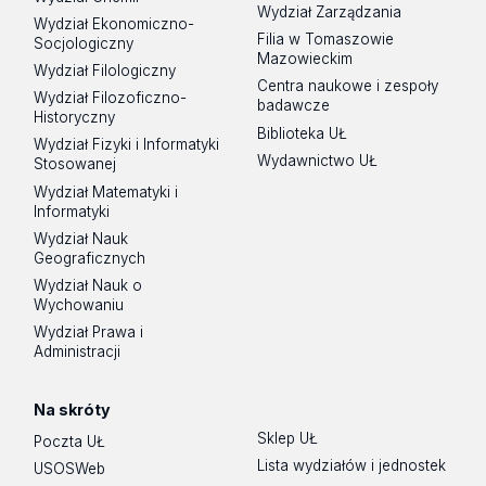
Wydział Zarządzania
Wydział Ekonomiczno-
Filia w Tomaszowie
Socjologiczny
Mazowieckim
Wydział Filologiczny
Centra naukowe i zespoły
Wydział Filozoficzno-
badawcze
Historyczny
Biblioteka UŁ
Wydział Fizyki i Informatyki
Wydawnictwo UŁ
Stosowanej
Wydział Matematyki i
Informatyki
Wydział Nauk
Geograficznych
Wydział Nauk o
Wychowaniu
Wydział Prawa i
Administracji
Na skróty
Sklep UŁ
Poczta UŁ
Lista wydziałów i jednostek
USOSWeb