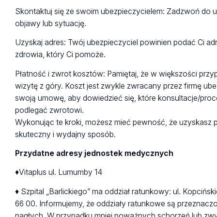
Skontaktuj się ze swoim ubezpieczycielem: Zadzwoń do ub
objawy lub sytuację.
Uzyskaj adres: Twój ubezpieczyciel powinien podać Ci a
zdrowia, który Ci pomoże.
Płatność i zwrot kosztów: Pamiętaj, że w większości prz
wizytę z góry. Koszt jest zwykle zwracany przez firmę ube
swoją umowę, aby dowiedzieć się, które konsultacje/pr
podlegać zwrotowi.
Wykonując te kroki, możesz mieć pewność, że uzyskas
skuteczny i wydajny sposób.
Przydatne adresy jednostek medycznych
♦Vitaplus ul. Lumumby 14
♦ Szpital „Barlickiego” ma oddział ratunkowy: ul. Kopcińsk
66 00. Informujemy, że oddziały ratunkowe są przeznaczo
nagłych. W przypadku mniej poważnych schorzeń lub zwy