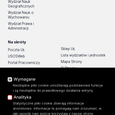
Wydział Nauk
Geograficznych
Wydział Nauk o
Wychowaniu
Wydział Prawa i
Administracji
Na skróty
Sklep UŁ
Poczta UŁ
Lista wydziałów i jednostek
USOSWeb
Mapa Strony
Portal Pracowniczy
O Stronie
Baza Aktów Własnych
Platforma e-learningowa
Wymagane
Moodle
Niezbędne pliki cookie umożliwiają podstawowe funkcje
Eksperci UŁ
i są niezbędne do prawidłowego działania witryny.
Polityka Prywatności
Analityka
Dostępność
Statystyczne pliki cookie zbierają informacje
anonimowo. Informacje te pomagają nam zrozumieć, w
jaki sposób nasi goście korzystają z naszej strony