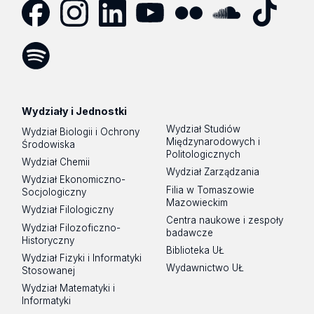
Facebook
Instagram
LinkedIn
YouTube
Flickr
SoundCloud
Tik
Tok
Spotify
Podcast
Wydziały i Jednostki
Wydział Studiów
Wydział Biologii i Ochrony
Międzynarodowych i
Środowiska
Politologicznych
Wydział Chemii
Wydział Zarządzania
Wydział Ekonomiczno-
Filia w Tomaszowie
Socjologiczny
Mazowieckim
Wydział Filologiczny
Centra naukowe i zespoły
Wydział Filozoficzno-
badawcze
Historyczny
Biblioteka UŁ
Wydział Fizyki i Informatyki
Wydawnictwo UŁ
Stosowanej
Wydział Matematyki i
Informatyki