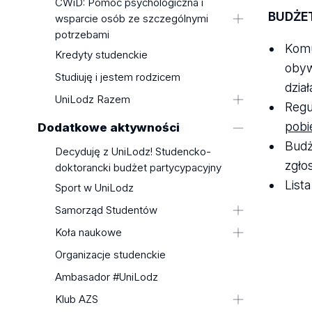
Mobilność Wirtualna
CWiD: Pomoc psychologiczna i
BUDŻE
wsparcie osób ze szczególnymi
Erasmus - Cały Świat
potrzebami
Stypendia Zagraniczne
Komu
Aktualności
Kredyty studenckie
Koordynatorzy ECTS
obyw
Studiuję i jestem rodzicem
Koordynatorzy Wydziałowi
dział
UniLodz Razem
Regu
Wsparcie dla niebinarnych i
pobi
Dodatkowe aktywności
transpłciowych osób studiujących
Budż
Decyduję z UniLodz! Studencko-
oraz kształcących się w szkołach
zgło
doktorancki budżet partycypacyjny
doktorskich UŁ
List
UniLodz – strefa wolna od
Sport w UniLodz
dyskryminacji
Samorząd Studentów
Czym jest mobbing i jak sobie z nim
Aktualności
Koła naukowe
radzić
Uchwały Samorządu
Wykaz kół naukowych
Organizacje studenckie
Czym jest dyskryminacja i jak sobie
Koła naukowe -
z nią radzić
Ambasador #UniLodz
zakładanie/aktualizacja
Czym jest molestowanie i jak sobie z
Klub AZS
Dofinansowanie Rektora - Koła
nim radzić