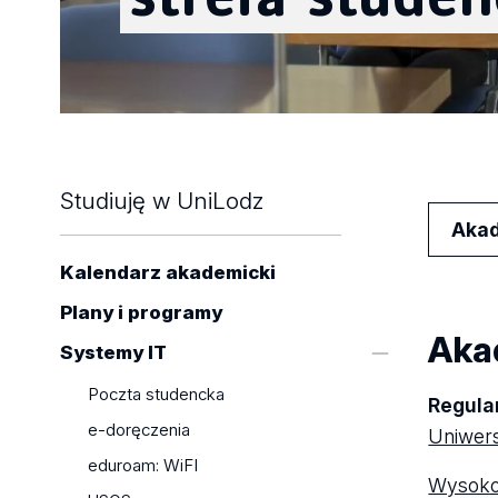
Studiuję w UniLodz
Akad
Kalendarz akademicki
Plany i programy
Aka
Systemy IT
Poczta studencka
Regul
e-doręczenia
Uniwers
eduroam: WiFI
Wysokoś