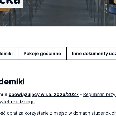
emiki
Pokoje gościnne
Inne dokumenty uc
demiki
amin
obowiązujący w r.a. 2026/2027
-
Regulamin przyd
ytetu Łódzkiego
.
ć opłat za korzystanie z miejsc w domach studenckich 