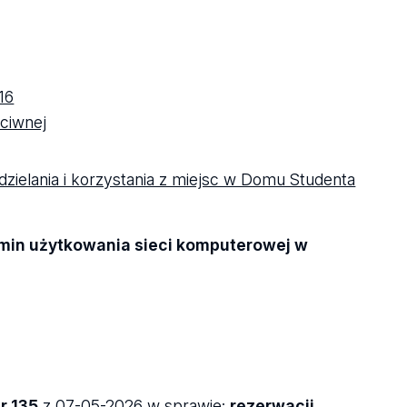
16
ciwnej
zielania i korzystania z miejsc w Domu Studenta
min użytkowania sieci komputerowej w
r 135
z 07-05-2026 w sprawie:
rezerwacji