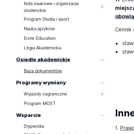
Wydarzenia
Koła naukowe i organizacje
Wyjazdy zagraniczne
miejsc
studenckie
Projekty UE
Program MOST
obowią
Koła naukowe
Program Studia i sport
Monitorowanie Karier Absolwentów
Organizacje i stowarzyszenia
Współpraca z pracodawcami
Nauka języków
Cennik 
studenckie
Erste Education
Standardy Ochrony Małoletnich –
staw
Legia Akademicka
weryfikacja w KRK
staw
Osiedle akademickie
Baza dokumentów
Programy wymiany
Wyjazdy zagraniczne
Erasmus+ Studia
Program MOST
Inn
Erasmus+ Praktyki
Wsparcie
BIP - Blended Intensive
Programmes
Stypendia
1.
Prawo