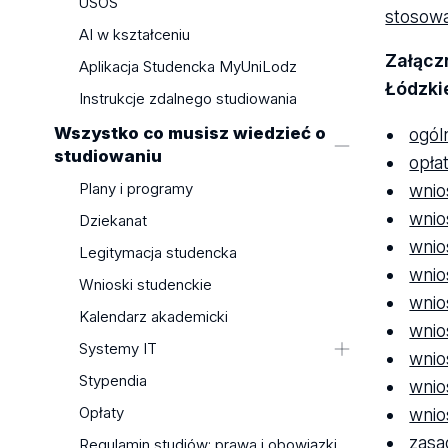
USOS
stosowa
AI w kształceniu
Załącz
Aplikacja Studencka MyUniLodz
Łódzki
Instrukcje zdalnego studiowania
ogóln
Wszystko co musisz wiedzieć o
studiowaniu
opła
wnio
Plany i programy
wnio
Dziekanat
wnio
Legitymacja studencka
wnio
Wnioski studenckie
wnio
Kalendarz akademicki
wnio
Systemy IT
wnio
Poczta studencka
Stypendia
wnio
e-doręczenia
wnio
Opłaty
eduroam: WiFI
zasa
Regulamin studiów: prawa i obowiązki