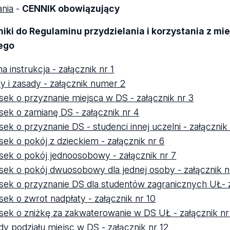
nia
-
CENNIK obowiązujący
niki do Regulaminu przydzielania i korzystania z m
ego
a instrukcja - załącznik nr 1
ty i zasady - załącznik numer 2
sek o przyznanie miejsca w DS - załącznik nr 3
sek o zamianę DS - załącznik nr 4
sek o przyznanie DS - studenci innej uczelni - załącznik
sek o pokój z dzieckiem - załącznik nr 6
sek o pokój jednoosobowy - załącznik nr 7
sek o pokój dwuosobowy dla jednej osoby - załącznik n
sek o przyznanie DS dla studentów zagranicznych UŁ- z
sek o zwrot nadpłaty - załącznik nr 10
sek o zniżkę za zakwaterowanie w DS UŁ - załącznik nr
dy podziału miejsc w DS - załącznik nr 12