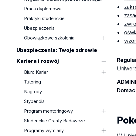
USOS
zakr
Praca dyplomowa
AI w kształceniu
zasa
Praktyki studenckie
Aplikacja Studencka MyUniLodz
zwro
Ubezpieczenia
Instrukcje zdalnego studiowania
oświ
Obowiązkowe szkolenia
wzór
BHP
Ubezpieczenia: Twoje zdrowie
Regul
Kariera i rozwój
Uniwers
Biuro Karier
Wyniki wyszukiwania
ADMIN
Tutoring
Praktyki Nieobligatoryjne
Domach
Nagrody
Oferty pracy, praktyk i staży - Portal
Stypendia
Rozwoju Kariery
Program mentoringowy
Koła Naukowe na UŁ
Pok
Program Absolwent VIP
Studenckie Granty Badawcze
Konsultacje Kariery
Poprzednie edycje
Programy wymiany
Szkolenia i warsztaty
W Uniw