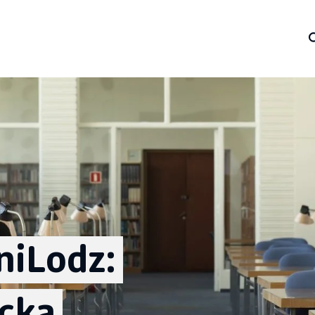
niLodz:
cka