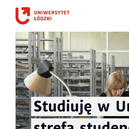
Studiuję
w
U
strefa
studen