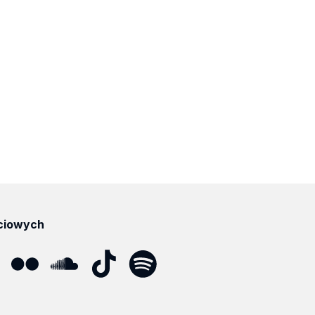
ciowych
ube
Flickr
SoundCloud
Tik
Spotify
Podcast
Tok