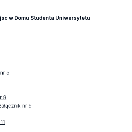
iejsc w Domu Studenta Uniwersytetu
 nr 5
r 8
ałącznik nr 9
 11