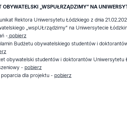
T OBYWATELSKI „WSPUŁRZĄDZIMY” NA UNIWERSYT
nikat Rektora Uniwersytetu Łódzkiego z dnia 21.02.202
atelskiego „wspUŁrządzimy” na Uniwersytecie Łódzki
ań -
pobierz
lamin Budżetu obywatelskiego studentów i doktorantó
erz
et obywatelski studentów i doktorantów Uniwersytetu
szeniowy -
pobierz
a poparcia dla projektu -
pobierz