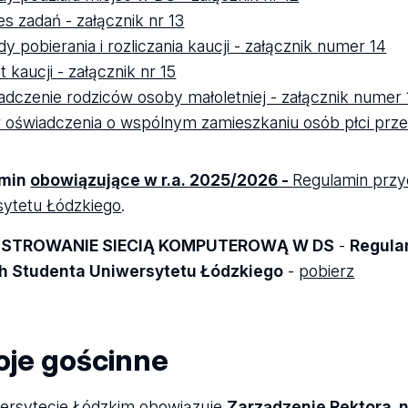
es zadań - załącznik nr 13
dy pobierania i rozliczania kaucji - załącznik numer 14
t kaucji - załącznik nr 15
adczenie rodziców osoby małoletniej - załącznik numer 
 oświadczenia o wspólnym zamieszkaniu osób płci prze
amin
obowiązujące w r.a. 2025/2026 -
Regulamin przyd
ytetu Łódzkiego
.
ISTROWANIE SIECIĄ KOMPUTEROWĄ W DS
-
Regula
 Studenta Uniwersytetu Łódzkiego
-
pobierz
oje gościnne
ersytecie Łódzkim obowiązuje
Zarządzenie Rektora n