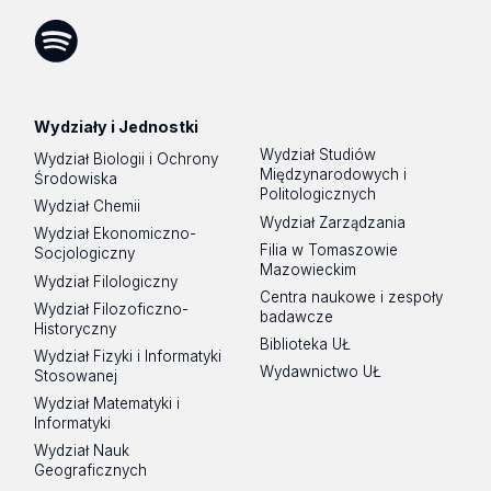
Facebook
Instagram
LinkedIn
YouTube
Flickr
SoundCloud
Tik
Tok
Spotify
Podcast
Wydziały i Jednostki
Wydział Studiów
Wydział Biologii i Ochrony
Międzynarodowych i
Środowiska
Politologicznych
Wydział Chemii
Wydział Zarządzania
Wydział Ekonomiczno-
Filia w Tomaszowie
Socjologiczny
Mazowieckim
Wydział Filologiczny
Centra naukowe i zespoły
Wydział Filozoficzno-
badawcze
Historyczny
Biblioteka UŁ
Wydział Fizyki i Informatyki
Wydawnictwo UŁ
Stosowanej
Wydział Matematyki i
Informatyki
Wydział Nauk
Geograficznych