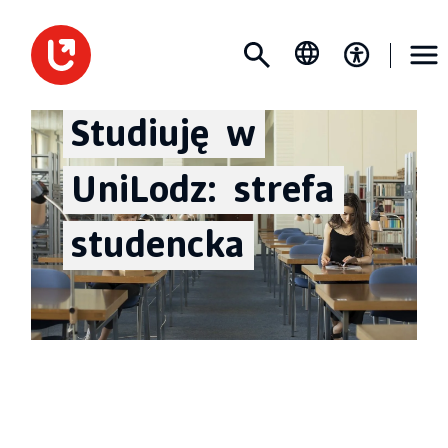
Studiuję
w
UniLodz:
strefa
studencka