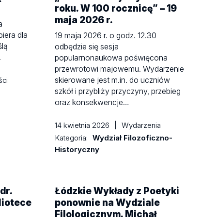
roku. W 100 rocznicę” – 19
maja 2026 r.
a
iera dla
19 maja 2026 r. o godz. 12.30
ślą
odbędzie się sesja
!
popularnonaukowa poświęcona
przewrotowi majowemu. Wydarzenie
skierowane jest m.in. do uczniów
ści
szkół i przybliży przyczyny, przebieg
oraz konsekwencje…
14 kwietnia 2026
|
Wydarzenia
Kategoria:
Wydział Filozoficzno-
Historyczny
dr.
Łódzkie Wykłady z Poetyki
liotece
ponownie na Wydziale
Filologicznym. Michał