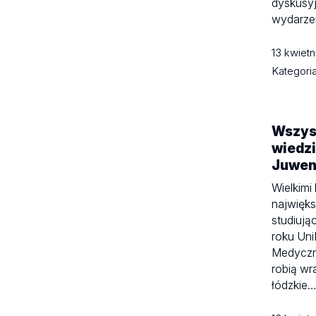
dyskusyj
wydarzen
13 kwiet
Kategori
Wszys
wiedzi
Juwen
Wielkimi 
najwięk
studiują
roku Un
Medyczn
robią wr
łódzkie