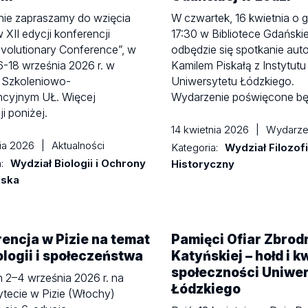
nie zapraszamy do wzięcia
W czwartek, 16 kwietnia o 
w XII edycji konferencji
17:30 w Bibliotece Gdańskie
Evolutionary Conference”, w
odbędzie się spotkanie autor
6-18 września 2026 r. w
Kamilem Piskałą z Instytutu 
 Szkoleniowo-
Uniwersytetu Łódzkiego.
ncyjnym UŁ. Więcej
Wydarzenie poświęcone b
i poniżej.
14 kwietnia 2026
|
Wydarze
nia 2026
|
Aktualności
Kategoria:
Wydział Filozof
a:
Wydział Biologii i Ochrony
Historyczny
iska
encja w Pizie na temat
Pamięci Ofiar Zbrod
logii i społeczeństwa
Katyńskiej – hołd i k
społeczności Uniwe
 2–4 września 2026 r. na
Łódzkiego
tecie w Pizie (Włochy)