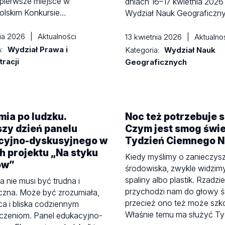
pierwsze miejsce w
dniach 16–17 kwietnia 2026
olskim Konkursie…
Wydział Nauk Geograficzn
nia 2026
|
Aktualności
13 kwietnia 2026
|
Aktualno
a:
Wydział Prawa i
Kategoria:
Wydział Nauk
racji
Geograficznych
ia po ludzku.
Noc też potrzebuje s
zy dzień panelu
Czym jest smog świe
cyjno-dyskusyjnego w
Tydzień Ciemnego N
 projektu „Na styku
Kiedy myślimy o zanieczys
ów”
środowiska, zwykle widzim
spaliny albo plastik. Rzadzie
 nie musi być trudna i
przychodzi nam do głowy św
czna. Może być zrozumiała,
przecież ono też może szko
ąca i bliska codziennym
Właśnie temu ma służyć T
czeniom. Panel edukacyjno-