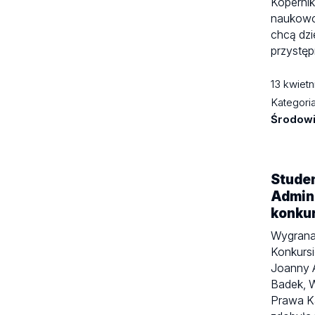
Kopernik
naukowc
chcą dzi
przystę
13 kwiet
Kategori
Środow
Studen
Admin
konku
Wygrana
Konkurs
Joanny A
Badek, 
Prawa K