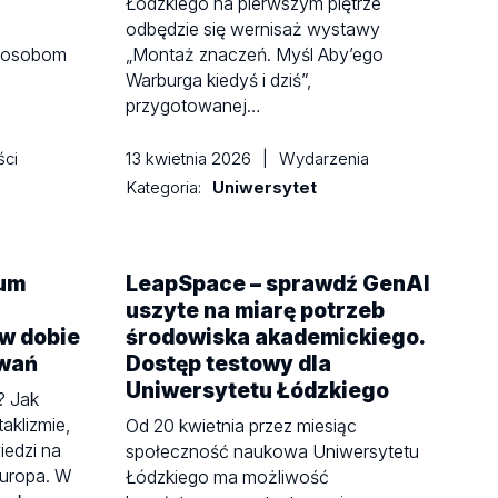
Łódzkiego na pierwszym piętrze
odbędzie się wernisaż wystawy
 osobom
„Montaż znaczeń. Myśl Aby’ego
Warburga kiedyś i dziś”,
przygotowanej…
ści
13 kwietnia 2026
|
Wydarzenia
Kategoria:
Uniwersytet
um
LeapSpace – sprawdź GenAI
uszyte na miarę potrzeb
 w dobie
środowiska akademickiego.
wań
Dostęp testowy dla
Uniwersytetu Łódzkiego
? Jak
aklizmie,
Od 20 kwietnia przez miesiąc
iedzi na
społeczność naukowa Uniwersytetu
Europa. W
Łódzkiego ma możliwość