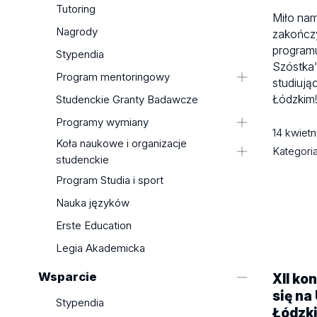
Wyniki wyszukiwania
Tutoring
Miło na
Praktyki Nieobligatoryjne
Nagrody
zakończy
Oferty pracy, praktyk i staży - Portal
programu
Stypendia
Rozwoju Kariery
Szóstka”
Program mentoringowy
studiują
Koła Naukowe na UŁ
Łódzkim
Program Absolwent VIP
Studenckie Granty Badawcze
Konsultacje Kariery
Poprzednie edycje
Programy wymiany
Szkolenia i warsztaty
14 kwiet
Wydarzenia
Koła naukowe i organizacje
Wyjazdy zagraniczne
Kategori
studenckie
Projekty UE
Program MOST
Koła naukowe
Program Studia i sport
Monitorowanie Karier Absolwentów
Organizacje i stowarzyszenia
Współpraca z pracodawcami
Nauka języków
studenckie
Erste Education
Standardy Ochrony Małoletnich –
Legia Akademicka
weryfikacja w KRK
Wsparcie
XII ko
się na
Stypendia
Łódzk