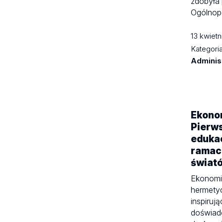
zdobyła 
Ogólnop
13 kwiet
Kategori
Administ
Ekonom
Pierws
eduka
ramach
świat
Ekonomia
hermety
inspiruj
doświad