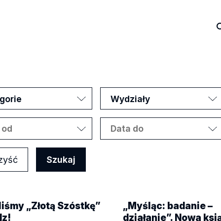
gorie
Wydziały
zyść
iśmy „Złotą Szóstkę”
„Myśląc: badanie –
dz!
działanie”. Nowa ksi