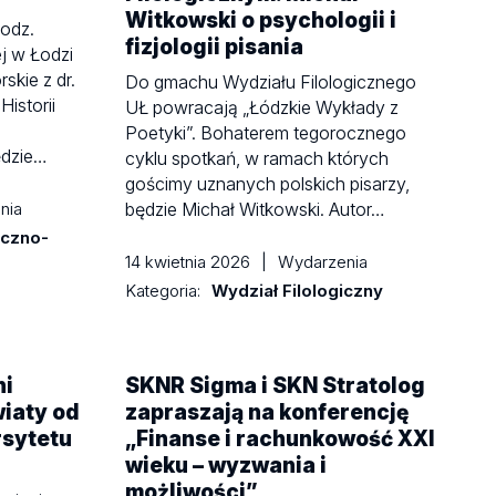
Witkowski o psychologii i
godz.
fizjologii pisania
j w Łodzi
skie z dr.
Do gmachu Wydziału Filologicznego
Historii
UŁ powracają „Łódzkie Wykłady z
Poetyki”. Bohaterem tegorocznego
ędzie…
cyklu spotkań, w ramach których
gościmy uznanych polskich pisarzy,
nia
będzie Michał Witkowski. Autor…
iczno-
14 kwietnia 2026
|
Wydarzenia
Kategoria:
Wydział Filologiczny
ni
SKNR Sigma i SKN Stratolog
wiaty od
zapraszają na konferencję
rsytetu
„Finanse i rachunkowość XXI
wieku – wyzwania i
możliwości”