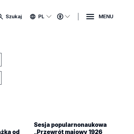
MENU
Szukaj
PL
MENU
DOSTĘPNOŚCI
Sesja popularnonaukowa
ążka od
„Przewrót majowy 1926