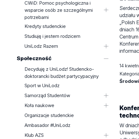
CWiD: Pomoc psychologiczna i
Serdecz
wsparcie osób ze szczególnymi
udziału 
potrzebami
„Polish 
Aktualności
Kredyty studenckie
dniach 1
Studiuję i jestem rodzicem
Centrum
Konfere
UniLodz Razem
informacj
Wsparcie dla niebinarnych i
Społeczność
transpłciowych osób studiujących
14 kwiet
Decyduję z UniLodz! Studencko-
oraz kształcących się w szkołach
Kategori
doktorancki budżet partycypacyjny
doktorskich UŁ
Środow
UniLodz – strefa wolna od
Sport w UniLodz
dyskryminacji
Samorząd Studentów
Czym jest mobbing i jak sobie z nim
Aktualności
Koła naukowe
Konfer
radzić
Uchwały Samorządu
Wykaz kół naukowych
techno
Organizacje studenckie
Czym jest dyskryminacja i jak sobie
Koła naukowe -
z nią radzić
W dniach
Ambasador #UniLodz
zakładanie/aktualizacja
Czym jest molestowanie i jak sobie z
Uniwersy
Klub AZS
Dofinansowanie Rektora - Koła
nim radzić