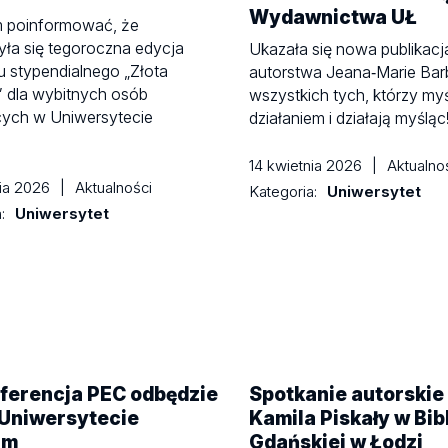
Wydawnictwa UŁ
m poinformować, że
ła się tegoroczna edycja
Ukazała się nowa publikacj
 stypendialnego „Złota
autorstwa Jeana‑Marie Barb
 dla wybitnych osób
wszystkich tych, którzy my
cych w Uniwersytecie
działaniem i działają myśląc
!
14 kwietnia 2026
|
Aktualno
nia 2026
|
Aktualności
Kategoria:
Uniwersytet
a:
Uniwersytet
nferencja PEC odbędzie
Spotkanie autorskie 
 Uniwersytecie
Kamila Piskały w Bib
im
Gdańskiej w Łodzi