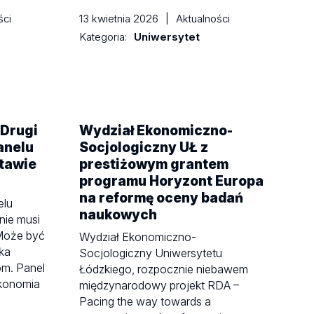
ści
13 kwietnia 2026
|
Aktualności
Kategoria:
Uniwersytet
 Drugi
Wydział Ekonomiczno-
anelu
Socjologiczny UŁ z
tawie
prestiżowym grantem
programu Horyzont Europa
na reformę oceny badań
elu
naukowych
nie musi
 Może być
Wydział Ekonomiczno-
ska
Socjologiczny Uniwersytetu
m. Panel
Łódzkiego, rozpocznie niebawem
konomia
międzynarodowy projekt RDA –
Pacing the way towards a