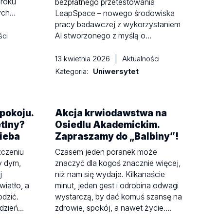
 roku
bezpłatnego przetestowania
ych…
LeapSpace – nowego środowiska
pracy badawczej z wykorzystaniem
AI stworzonego z myślą o…
ści
13 kwietnia 2026
|
Aktualności
Kategoria:
Uniwersytet
pokoju.
Akcja krwiodawstwa na
tlny?
Osiedlu Akademickim.
ieba
Zapraszamy do „Balbiny”!
zczeniu
Czasem jeden poranek może
y dym,
znaczyć dla kogoś znacznie więcej,
j
niż nam się wydaje. Kilkanaście
iatło, a
minut, jeden gest i odrobina odwagi
dzić.
wystarczą, by dać komuś szansę na
ydzień…
zdrowie, spokój, a nawet życie.…