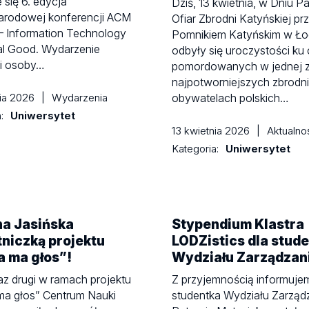
 się 6. edycja
Dziś, 13 kwietnia, w Dniu P
arodowej konferencji ACM
Ofiar Zbrodni Katyńskiej pr
– Information Technology
Pomnikiem Katyńskim w Ło
al Good. Wydarzenie
odbyły się uroczystości ku 
i osoby…
pomordowanych w jednej 
najpotworniejszych zbrodni
nia 2026
|
Wydarzenia
obywatelach polskich…
a:
Uniwersytet
13 kwietnia 2026
|
Aktualno
Kategoria:
Uniwersytet
na Jasińska
Stypendium Klastra
niczką projektu
LODZistics dla stude
 ma głos”!
Wydziału Zarządzan
az drugi w ramach projektu
Z przyjemnością informuje
ma głos” Centrum Nauki
studentka Wydziału Zarząd