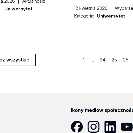
nia 2026
|
Aktualności
12 kwietnia 2026
|
Wydarze
a:
Uniwersytet
Kategoria:
Uniwersytet
Strona
first
Strona
Strona
Stro
cz wszystkie
1
…
24
25
26
lności
poprzedni
Ikony mediów społecznoś