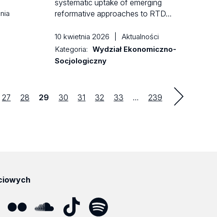
systematic uptake of emerging
nia
reformative approaches to RTD…
10 kwietnia 2026
|
Aktualności
Kategoria:
Wydział Ekonomiczno-
Socjologiczny
na
Strona
Strona
Strona
Strona
Strona
Strona
Strona
last
27
28
29
30
31
32
33
…
239
ciowych