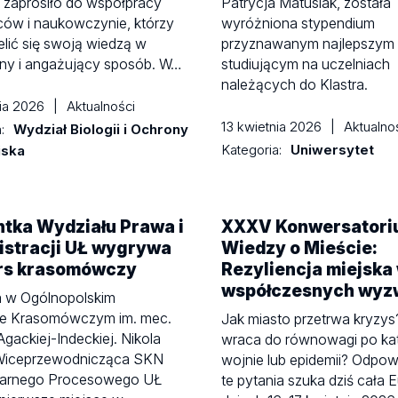
 zaprosiło do współpracy
Patrycja Matusiak, została
ów i naukowczynie, którzy
wyróżniona stypendium
elić się swoją wiedzą w
przyznawanym najlepszym
pny i angażujący sposób. W…
studiującym na uczelniach
należących do Klastra.
nia 2026
|
Aktualności
13 kwietnia 2026
|
Aktualno
a:
Wydział Biologii i Ochrony
Kategoria:
Uniwersytet
iska
tka Wydziału Prawa i
XXXV Konwersatori
istracji UŁ wygrywa
Wiedzy o Mieście:
rs krasomówczy
Rezyliencja miejska
współczesnych wyz
 w Ogólnopolskim
ie Krasomówczym im. mec.
Jak miasto przetrwa kryzys
gackiej-Indeckiej. Nikola
wraca do równowagi po kat
Wiceprzewodnicząca SKN
wojnie lub epidemii? Odpow
arnego Procesowego UŁ
te pytania szuka dziś cała 