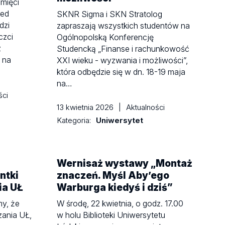
amięci
zed
SKNR Sigma i SKN Stratolog
dzi
zapraszają wszystkich studentów na
czci
Ogólnopolską Konferencję
z
Studencką „Finanse i rachunkowość
 na
XXI wieku - wyzwania i możliwości”,
która odbędzie się w dn. 18-19 maja
na…
ści
13 kwietnia 2026
|
Aktualności
Kategoria:
Uniwersytet
Wernisaż wystawy „Montaż
ntki
znaczeń. Myśl Aby’ego
ia UŁ
Warburga kiedyś i dziś”
my, że
W środę, 22 kwietnia, o godz. 17.00
zania UŁ,
w holu Biblioteki Uniwersytetu