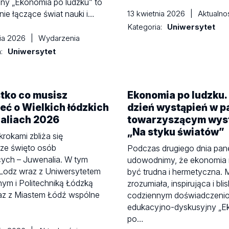
ny „Ekonomia po ludzku” to
ie łączące świat nauki i…
13 kwietnia 2026
|
Aktualno
Kategoria:
Uniwersytet
nia 2026
|
Wydarzenia
a:
Uniwersytet
tko co musisz
Ekonomia po ludzku.
eć o Wielkich łódzkich
dzień wystąpień w p
aliach 2026
towarzyszącym wys
„Na styku światów”
krokami zbliża się
sze święto osób
Podczas drugiego dnia pan
cych – Juwenalia. W tym
udowodnimy, że ekonomia 
iLodz wraz z Uniwersytetem
być trudna i hermetyczna.
ym i Politechniką Łódzką
zrozumiała, inspirująca i bli
az z Miastem Łódź wspólne
codziennym doświadczenio
…
edukacyjno-dyskusyjny „E
po…