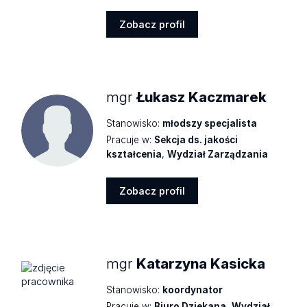
Zobacz profil
Zobacz
profil
mgr
Łukasz Kaczmarek
Stanowisko:
młodszy specjalista
Pracuje w:
Sekcja ds. jakości
kształcenia
,
Wydział Zarządzania
Zobacz profil
Zobacz
profil
mgr
Katarzyna Kasicka
Stanowisko:
koordynator
Pracuje w:
Biuro Dziekana
,
Wydział