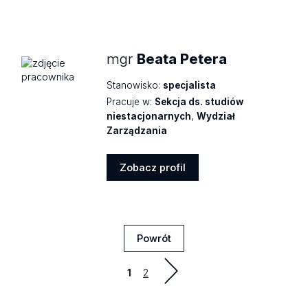
Zobacz
profil
mgr
Beata Petera
Stanowisko:
specjalista
Pracuje w:
Sekcja ds. studiów
niestacjonarnych
,
Wydział
Zarządzania
Zobacz profil
Zobacz
profil
Powrót
Strona
1
2