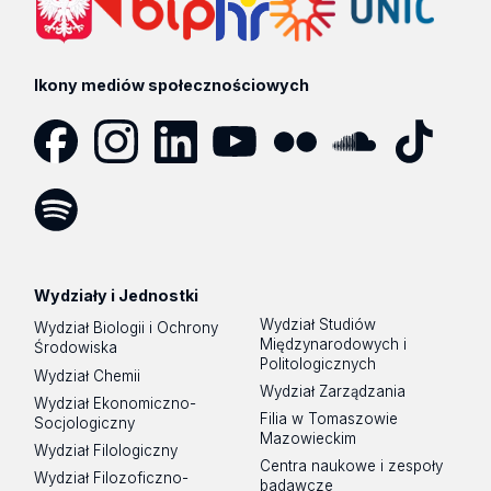
Ikony mediów społecznościowych
Facebook
Instagram
LinkedIn
YouTube
Flickr
SoundCloud
Tik
Tok
Spotify
Podcast
Wydziały i Jednostki
Wydział Studiów
Wydział Biologii i Ochrony
Międzynarodowych i
Środowiska
Politologicznych
Wydział Chemii
Wydział Zarządzania
Wydział Ekonomiczno-
Filia w Tomaszowie
Socjologiczny
Mazowieckim
Wydział Filologiczny
Centra naukowe i zespoły
Wydział Filozoficzno-
badawcze