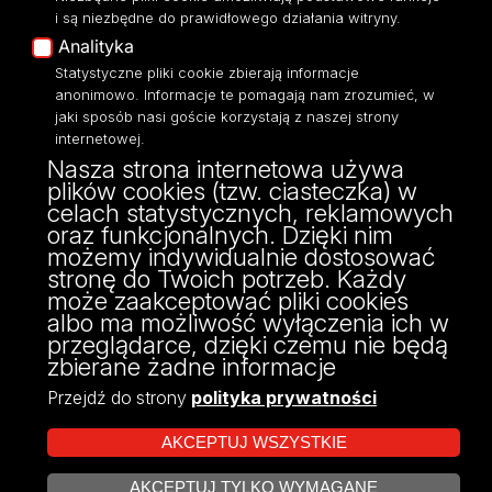
Eksperci UŁ
i są niezbędne do prawidłowego działania witryny.
Polityka Prywatności
Analityka
Dostępność
Statystyczne pliki cookie zbierają informacje
anonimowo. Informacje te pomagają nam zrozumieć, w
jaki sposób nasi goście korzystają z naszej strony
internetowej.
Nasza strona internetowa używa
ul. Narutowicza 68, 90-136 Łódź
plików cookies (tzw. ciasteczka) w
NIP: 724 000 32 43
celach statystycznych, reklamowych
Adres do doręczeń elektronicznych (ADE):
oraz funkcjonalnych. Dzięki nim
AE:PL-74796-17640-IHHIV-17
możemy indywidualnie dostosować
KONTAKT
stronę do Twoich potrzeb. Każdy
może zaakceptować pliki cookies
albo ma możliwość wyłączenia ich w
przeglądarce, dzięki czemu nie będą
zbierane żadne informacje
Przejdź do strony
polityka prywatności
AKCEPTUJ WSZYSTKIE
AKCEPTUJ TYLKO WYMAGANE