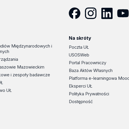
Facebook
Instagram
LinkedIn
YouT
Na skróty
udiów Międzynarodowych i
Poczta UŁ
znych
USOSWeb
rządzania
Portal Pracowniczy
maszowie Mazowieckim
Baza Aktów Własnych
kowe i zespoły badawcze
Platforma e-learningowa Moo
UŁ
Eksperci UŁ
wo UŁ
Polityka Prywatności
Dostępność