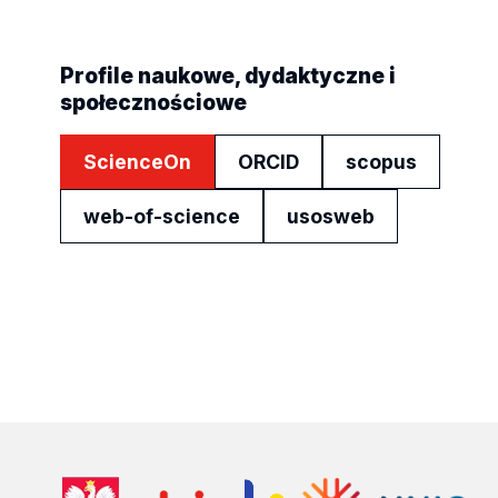
Profile naukowe, dydaktyczne i
społecznościowe
ScienceOn
ORCID
scopus
web-of-science
usosweb