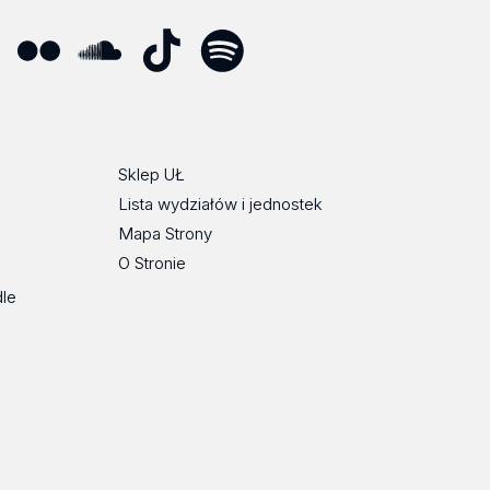
ube
Flickr
SoundCloud
Tik
Spotify
Podcast
Tok
Sklep UŁ
Lista wydziałów i jednostek
Mapa Strony
O Stronie
dle