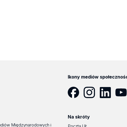
Ikony mediów społecznoś
Facebook
Instagram
LinkedIn
YouT
Na skróty
udiów Międzynarodowych i
Poczta UŁ