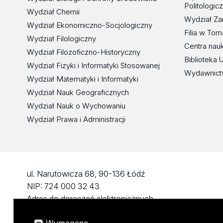
Politologic
Wydział Chemii
Wydział Za
Wydział Ekonomiczno-Socjologiczny
Filia w To
Wydział Filologiczny
Centra nau
Wydział Filozoficzno-Historyczny
Biblioteka 
Wydział Fizyki i Informatyki Stosowanej
Wydawnict
Wydział Matematyki i Informatyki
Wydział Nauk Geograficznych
Wydział Nauk o Wychowaniu
Wydział Prawa i Administracji
ul. Narutowicza 68, 90-136 Łódź
NIP: 724 000 32 43
Adres do doręczeń elektronicznych
(ADE): AE:PL-74796-17640-IHHIV-17