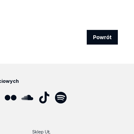
Powrót
ciowych
ube
Flickr
SoundCloud
Tik
Spotify
Podcast
Tok
Sklep UŁ