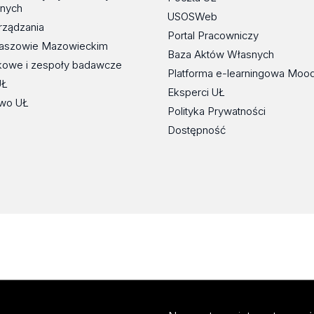
znych
USOSWeb
rządzania
Portal Pracowniczy
maszowie Mazowieckim
Baza Aktów Własnych
kowe i zespoły badawcze
Platforma e-learningowa Moo
UŁ
Eksperci UŁ
wo UŁ
Polityka Prywatności
Dostępność