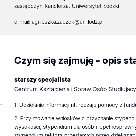
zastępczyni kanclerza, Uniwersytet Łódzki
e-mail:
agnieszka.zaczek@uni.lodz.pl
Czym się zajmuję - opis s
starszy specjalista
Centrum Kształcenia i Spraw Osób Studiując
1. Udzielanie informacji nt. rodzaju pomocy z fu
2. Przyjmowanie wniosków o przyznanie stypendi
wysokości, stypendium dla osób niepełnosprawn
stypendium rektora przesłanych przez dziekanaty