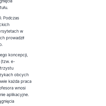
gnięcia
tułu.
D. Podczas
ckich
rsytetach w
ach prowadził
o.
ego koncepcji,
(tzw. e-
trzystu
językach obcych
rawie każda praca
ofesora wnosi
ie aplikacyjne.
ągnięcia