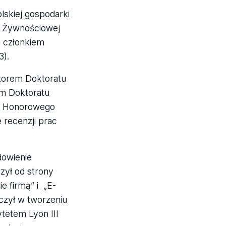
lskiej gospodarki
ki Żywnościowej
, członkiem
3).
otorem Doktoratu
em Doktoratu
tu Honorowego
 recenzji prac
dowienie
zył od strony
e firmą” i „E-
czył w tworzeniu
tetem Lyon III