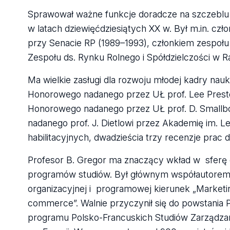
Sprawował ważne funkcje doradcze na szczeblu c
w latach dziewięćdziesiątych XX w. Był m.in. cz
przy Senacie RP (1989–1993), członkiem zespoł
Zespołu ds. Rynku Rolnego i Spółdzielczości w Ra
Ma wielkie zasługi dla rozwoju młodej kadry n
Honorowego nadanego przez UŁ prof. Lee Prest
Honorowego nadanego przez UŁ prof. D. Smallb
nadanego prof. J. Dietlowi przez Akademię im. L
habilitacyjnych, dwadzieścia trzy recenzje prac d
Profesor B. Gregor ma znaczący wkład w sferę 
programów studiów. Był głównym współautorem p
organizacyjnej i programowej kierunek „Marketi
commerce”. Walnie przyczynił się do powstania
programu Polsko-Francuskich Studiów Zarządzan