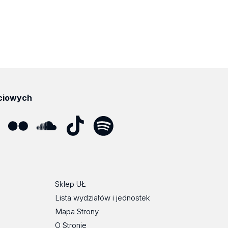
ciowych
ube
Flickr
SoundCloud
Tik
Spotify
Podcast
Tok
Sklep UŁ
Lista wydziałów i jednostek
Mapa Strony
O Stronie