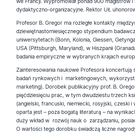
we Francji. Wypromował ponad 900 magistrów i li
dydaktyczno-organizacyjne. Rektor UŁ uhonorował
Profesor B. Gregor ma rozległe kontakty międz
dziewiętnastomiesięcznego stypendium badawczeg
uniwersytetach (Bonn, Kolonia, Giessen, Getyng
USA (Pittsburgh, Maryland), w Hiszpanii (Granada
badania empiryczne w wybranych krajach europe
Zainteresowania naukowe Profesora koncertują s
badań rynkowych i marketingowych, wykorzystan
marketing). Dorobek publikacyjny prof. B. Grego
pięćdziesięciu prac, w tym dwudziestu trzech k
(angielski, francuski, niemiecki, rosyjski, czesk
oparta jest – poza bogatą literaturą – na wyni
duży wkład w rozwój nauk o zarządzaniu, posiad
O wartości tego dorobku świadczą liczne nagrody