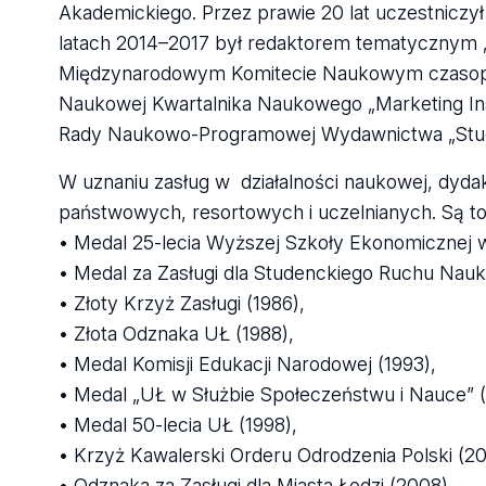
Akademickiego. Przez prawie 20 lat uczestniczy
latach 2014–2017 był redaktorem tematycznym „Z
Międzynarodowym Komitecie Naukowym czasopis
Naukowej Kwartalnika Naukowego „Marketing Ins
Rady Naukowo-Programowej Wydawnictwa „Studi
W uznaniu zasług w działalności naukowej, dydak
państwowych, resortowych i uczelnianych. Są to
• Medal 25-lecia Wyższej Szkoły Ekonomicznej w
• Medal za Zasługi dla Studenckiego Ruchu Nau
• Złoty Krzyż Zasługi (1986),
• Złota Odznaka UŁ (1988),
• Medal Komisji Edukacji Narodowej (1993),
• Medal „UŁ w Służbie Społeczeństwu i Nauce” 
• Medal 50-lecia UŁ (1998),
• Krzyż Kawalerski Orderu Odrodzenia Polski (2
• Odznaka za Zasługi dla Miasta Łodzi (2008),