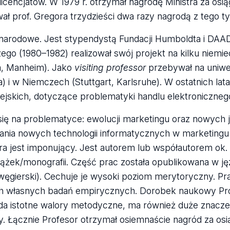
cencjatów. W 1979 r. otrzymał nagrodę Ministra za osią
 prof. Gregora trzydzieści dwa razy nagrodą z tego ty
ynarodowe. Jest stypendystą Fundacji Humboldta i DAA
o (1980–1982) realizował swój projekt na kilku niemie
a, Manheim). Jako
visiting professor
przebywał na uniwe
) i w Niemczech (Stuttgart, Karlsruhe). W ostatnich lat
jskich, dotyczące problematyki handlu elektroniczneg
ię na problematyce: ewolucji marketingu oraz nowych j
ia nowych technologii informatycznych w marketingu 
ra jest imponujący. Jest autorem lub współautorem ok. 
siążek/monografii. Część prac została opublikowana w 
i i węgierski). Cechuje je wysoki poziom merytoryczny. P
kach własnych badań empirycznych. Dorobek naukowy Pr
a istotne walory metodyczne, ma również duże znaczen
. Łącznie Profesor otrzymał osiemnaście nagród za osi