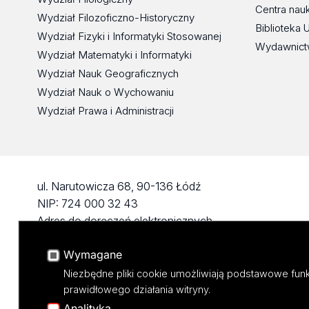
Centra nau
Wydział Filozoficzno-Historyczny
Biblioteka 
Wydział Fizyki i Informatyki Stosowanej
Wydawnict
Wydział Matematyki i Informatyki
Wydział Nauk Geograficznych
Wydział Nauk o Wychowaniu
Wydział Prawa i Administracji
ul. Narutowicza 68, 90-136 Łódź
NIP: 724 000 32 43
Adres do doręczeń elektronicznych
(ADE): AE:PL-74796-17640-IHHIV-17
Wymagane
KONTAKT
Niezbędne pliki cookie umożliwiają podstawowe funk
prawidłowego działania witryny.
Analityka