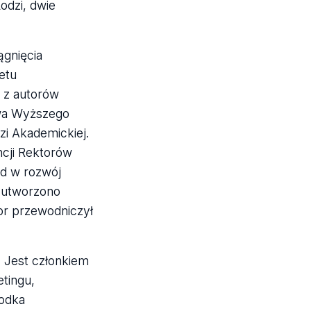
odzi, dwie
gnięcia
etu
 z autorów
twa Wyższego
zi Akademickiej.
ncji Rektorów
ad w rozwój
. utworzono
or przewodniczył
 Jest członkiem
tingu,
odka