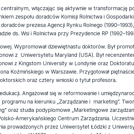
entralnym, włączając się aktywnie w transformację po
łonkiem zespołu doradców Komisji Rolnictwa i Gospodar
u doradców prezesa Agencji Rynku Rolnego (1990–1993)
dzie ds. Wsi i Rolnictwa przy Prezydencie RP (1992–199
aukowej. Wypromował dziewiętnastu doktorów. Był prom
onowi z Uniwersytetu Maryland (USA). Był recenzent
onowi z Kingstom University w Londynie oraz Doktora
eona Koźmińskiego w Warszawie. Przygotował piętnaście
oktorskich oraz cztery wnioski o tytuł profesora.
edukacji. Angażował się w reformowanie i umiędzynaro
rogramu na kierunku „Zarządzanie i marketing”. Twor
ng” oraz studia podyplomowe „Marketingowe zarządzani
 Polsko-Amerykańskiego Centrum Zarządzania. Uczestni
ia prowadzonych przez Uniwersytet Łódzki z Uniwersy