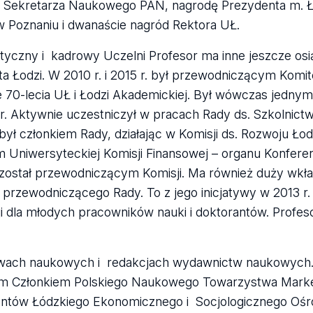
dę Sekretarza Naukowego PAN, nagrodę Prezydenta m. Ł
 Poznaniu i dwanaście nagród Rektora UŁ.
zny i kadrowy Uczelni Profesor ma inne jeszcze osią
a Łodzi. W 2010 r. i 2015 r. był przewodniczącym Komit
 70-lecia UŁ i Łodzi Akademickiej. Był wówczas jednym
. Aktywnie uczestniczył w pracach Rady ds. Szkolnic
ył członkiem Rady, działając w Komisji ds. Rozwoju Łod
m Uniwersyteckiej Komisji Finansowej – organu Konfere
 został przewodniczącym Komisji. Ma również duży wkł
 przewodniczącego Rady. To z jego inicjatywy w 2013 r
dla młodych pracowników nauki i doktorantów. Profes
stwach naukowych i redakcjach wydawnictw naukowych.
 Członkiem Polskiego Naukowego Towarzystwa Marke
tów Łódzkiego Ekonomicznego i Socjologicznego Ośr