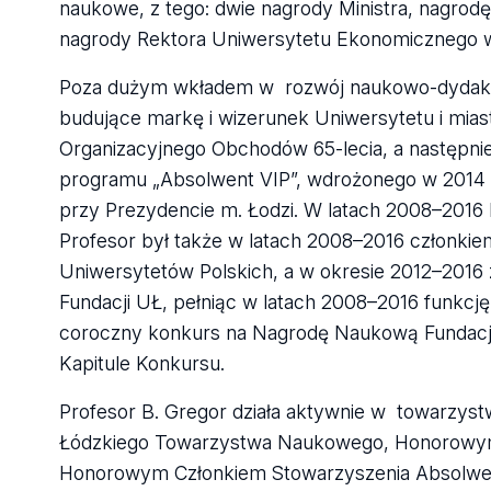
naukowe, z tego: dwie nagrody Ministra, nagro
nagrody Rektora Uniwersytetu Ekonomicznego w
Poza dużym wkładem w rozwój naukowo-dydaktyc
budujące markę i wizerunek Uniwersytetu i miast
Organizacyjnego Obchodów 65-lecia, a następnie
programu „Absolwent VIP”, wdrożonego w 2014 r
przy Prezydencie m. Łodzi. W latach 2008–2016 b
Profesor był także w latach 2008–2016 członkie
Uniwersytetów Polskich, a w okresie 2012–2016
Fundacji UŁ, pełniąc w latach 2008–2016 funkcję
coroczny konkurs na Nagrodę Naukową Fundacji 
Kapitule Konkursu.
Profesor B. Gregor działa aktywnie w towarzy
Łódzkiego Towarzystwa Naukowego, Honorowym
Honorowym Członkiem Stowarzyszenia Absolwen