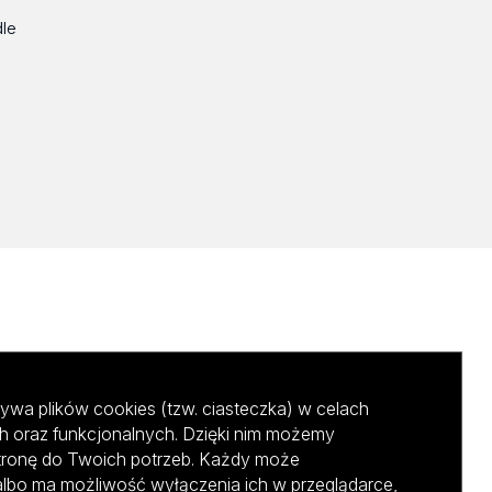
dle
ywa plików cookies (tzw. ciasteczka) w celach
h oraz funkcjonalnych. Dzięki nim możemy
tronę do Twoich potrzeb. Każdy może
albo ma możliwość wyłączenia ich w przeglądarce,