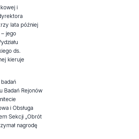
kowej i
dyrektora
zy lata później
 – jego
ydziału
iego ds.
ej kieruje
u badań
tu Badań Rejonów
itecie
owa i Obsługa
iem Sekcji „Obrót
trzymał nagrodę