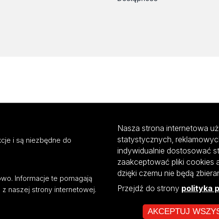
Nasza strona internetowa uż
statystycznych, reklamowyc
cje i są niezbędne do
indywidualnie dostosować s
zaakceptować pliki cookies 
dzięki czemu nie będą zbier
mowo. Informacje te pomagają
Przejdź do strony
polityka 
z naszej strony internetowej.
AKCEPTUJ WSZY
ultiportalu UŁ współfinansowany z funduszy Unii Europejskiej w ramach kon