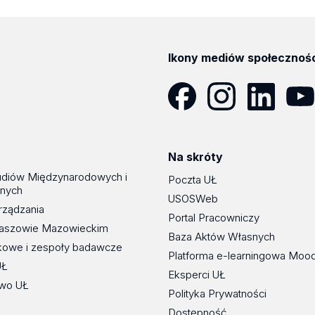
Ikony mediów społecznoś
Facebook
Instagram
LinkedIn
YouT
Na skróty
udiów Międzynarodowych i
Poczta UŁ
znych
USOSWeb
rządzania
Portal Pracowniczy
maszowie Mazowieckim
Baza Aktów Własnych
kowe i zespoły badawcze
Platforma e-learningowa Moo
UŁ
Eksperci UŁ
wo UŁ
Polityka Prywatności
Dostępność