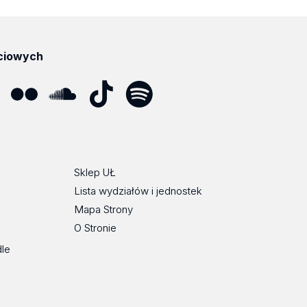
ciowych
ube
Flickr
SoundCloud
Tik
Spotify
Podcast
Tok
Sklep UŁ
Lista wydziałów i jednostek
Mapa Strony
O Stronie
dle