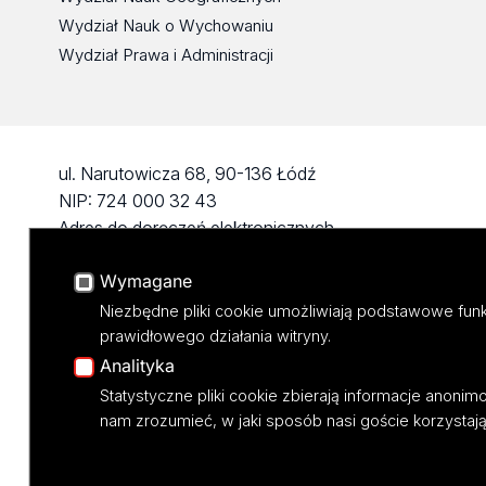
Wydział Nauk o Wychowaniu
Wydział Prawa i Administracji
ul. Narutowicza 68, 90-136 Łódź
NIP: 724 000 32 43
Adres do doręczeń elektronicznych
(ADE): AE:PL-74796-17640-IHHIV-17
Wymagane
KONTAKT
Niezbędne pliki cookie umożliwiają podstawowe funk
prawidłowego działania witryny.
Analityka
Statystyczne pliki cookie zbierają informacje anoni
nam zrozumieć, w jaki sposób nasi goście korzystają 
Projekt M