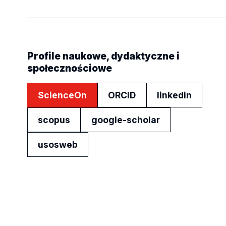
Profile naukowe, dydaktyczne i
społecznościowe
ScienceOn
ORCID
linkedin
scopus
google-scholar
usosweb