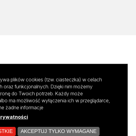
ywa plików cookies (tzw. ciasteczka) w celach
h oraz funkcjonalnych. Dzięki nim możemy
tronę do Twoich potrzeb. Każdy może
albo ma możliwość wyłączenia ich w przeglądarce,
ane żadne informacje
prywatności
STKIE
AKCEPTUJ TYLKO WYMAGANE
kursu NCBR