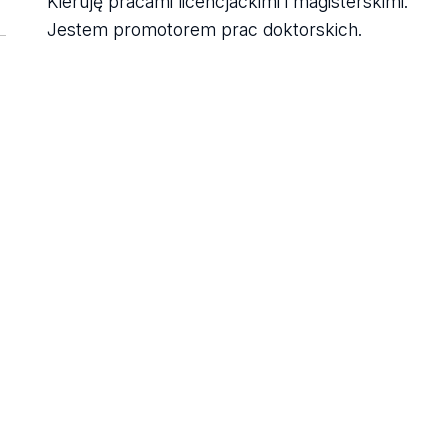
Kieruję pracami licencjackimi i magisterskimi.
Jestem promotorem prac doktorskich.