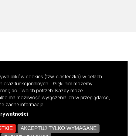
ywa plików cookies (tzw. ciasteczka) w celach
h oraz funkcjonalnych. Dzięki nim możemy
tronę do Twoich potrzeb. Każdy może
albo ma możliwość wyłączenia ich w przeglądarce,
ane żadne informacje
prywatności
STKIE
AKCEPTUJ TYLKO WYMAGANE
kursu NCBR