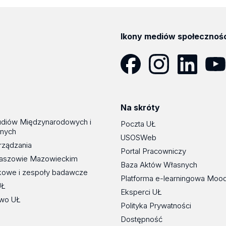
Ikony mediów społecznoś
Facebook
Instagram
LinkedIn
YouT
Na skróty
udiów Międzynarodowych i
Poczta UŁ
znych
USOSWeb
rządzania
Portal Pracowniczy
maszowie Mazowieckim
Baza Aktów Własnych
kowe i zespoły badawcze
Platforma e-learningowa Moo
UŁ
Eksperci UŁ
wo UŁ
Polityka Prywatności
Dostępność