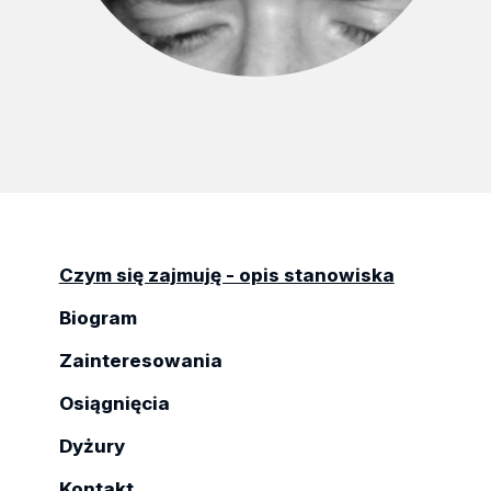
Czym się zajmuję - opis stanowiska
Biogram
Zainteresowania
Osiągnięcia
Dyżury
Kontakt