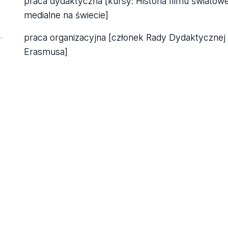
praca dydaktyczna [kursy: Historia filmu świato
medialne na świecie]
praca organizacyjna [członek Rady Dydaktycznej 
Erasmusa]