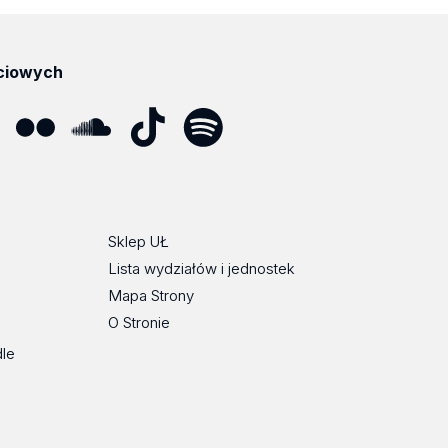
ciowych
ube
Flickr
SoundCloud
Tik
Spotify
Podcast
Tok
Sklep UŁ
Lista wydziałów i jednostek
Mapa Strony
O Stronie
dle