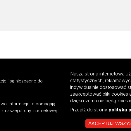
Nasza strona internetowa uż
statystycznych, reklamowyc
cje i są niezbędne do
indywidualnie dostosować s
zaakceptować pliki cookies 
dzięki czemu nie będą zbier
mowo. Informacje te pomagają
Przejdź do strony
polityka 
z naszej strony internetowej.
AKCEPTUJ WSZY
ultiportalu UŁ współfinansowany z funduszy Unii Europejskiej w ramach kon