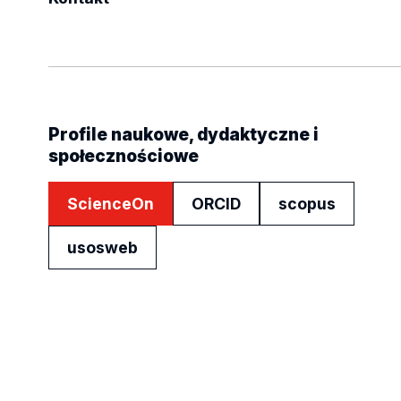
Profile naukowe, dydaktyczne i
społecznościowe
ScienceOn
ORCID
scopus
usosweb