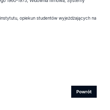
wego 1960-1975, Widownia filmowa, Systemy
instytutu, opiekun studentów wyjeżdżających na
Powrót