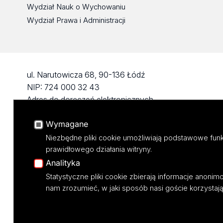
Wydział Nauk o Wychowaniu
Wydział Prawa i Administracji
ul. Narutowicza 68, 90-136 Łódź
NIP: 724 000 32 43
Adres do doręczeń elektronicznych
(ADE): AE:PL-74796-17640-IHHIV-17
Wymagane
KONTAKT
Niezbędne pliki cookie umożliwiają podstawowe funk
prawidłowego działania witryny.
Analityka
Statystyczne pliki cookie zbierają informacje anoni
nam zrozumieć, w jaki sposób nasi goście korzystają 
Projekt M