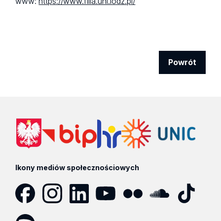
www:
https://www.filia.uni.lodz.pl/
Powrót
Ikony mediów społecznościowych
Facebook
Instagram
LinkedIn
YouTube
Flickr
SoundCloud
Tik
Tok