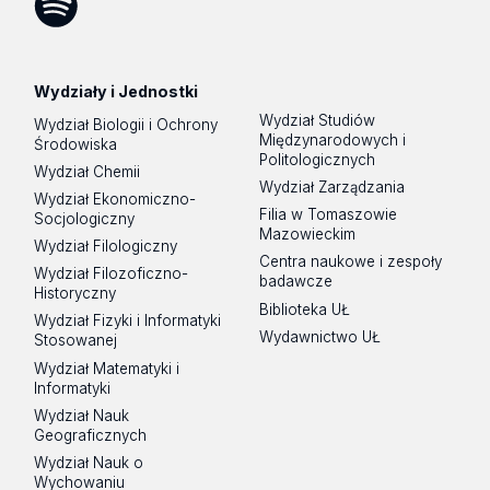
Spotify
Podcast
Wydziały i Jednostki
Wydział Studiów
Wydział Biologii i Ochrony
Międzynarodowych i
Środowiska
Politologicznych
Wydział Chemii
Wydział Zarządzania
Wydział Ekonomiczno-
Filia w Tomaszowie
Socjologiczny
Mazowieckim
Wydział Filologiczny
Centra naukowe i zespoły
Wydział Filozoficzno-
badawcze
Historyczny
Biblioteka UŁ
Wydział Fizyki i Informatyki
Wydawnictwo UŁ
Stosowanej
Wydział Matematyki i
Informatyki
Wydział Nauk
Geograficznych
Wydział Nauk o
Wychowaniu