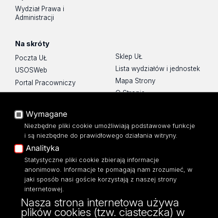
Wydział Prawa i
Administracji
Na skróty
Sklep UŁ
Poczta UŁ
Lista wydziałów i jednostek
USOSWeb
Mapa Strony
Portal Pracowniczy
O Stronie
Baza Aktów Własnych
Platforma e-learningowa
Wymagane
Moodle
Niezbędne pliki cookie umożliwiają podstawowe funkcje
Eksperci UŁ
i są niezbędne do prawidłowego działania witryny.
Polityka Prywatności
Analityka
Dostępność
Statystyczne pliki cookie zbierają informacje
anonimowo. Informacje te pomagają nam zrozumieć, w
jaki sposób nasi goście korzystają z naszej strony
internetowej.
Nasza strona internetowa używa
ul. Narutowicza 68, 90-136 Łódź
plików cookies (tzw. ciasteczka) w
NIP: 724 000 32 43