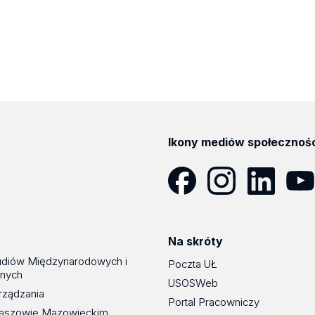
Ikony mediów społecznoś
Facebook
Instagram
LinkedIn
YouT
Na skróty
udiów Międzynarodowych i
Poczta UŁ
znych
USOSWeb
rządzania
Portal Pracowniczy
maszowie Mazowieckim