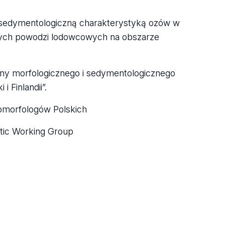
i sedymentologiczną charakterystyką ozów w
wnych powodzi lodowcowych na obszarze
yny morfologicznego i sedymentologicznego
 Finlandii”.
eomorfologów Polskich
ltic Working Group