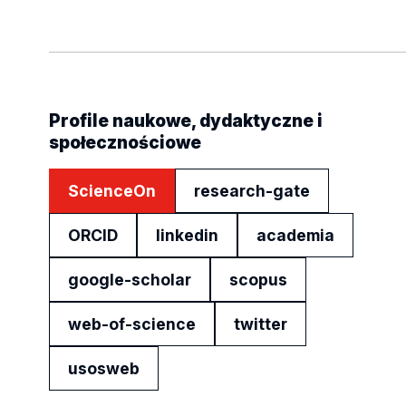
Profile naukowe, dydaktyczne i
społecznościowe
ScienceOn
research-gate
ORCID
linkedin
academia
google-scholar
scopus
web-of-science
twitter
usosweb