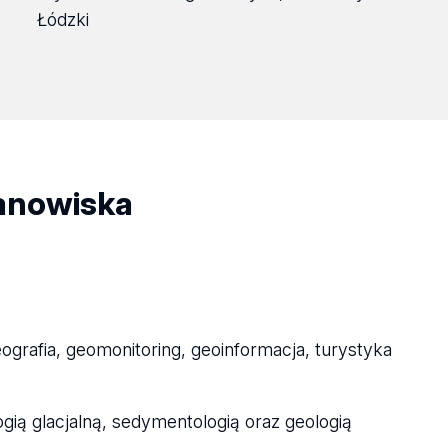
Łódzki
tanowiska
grafia, geomonitoring, geoinformacja, turystyka
ią glacjalną, sedymentologią oraz geologią