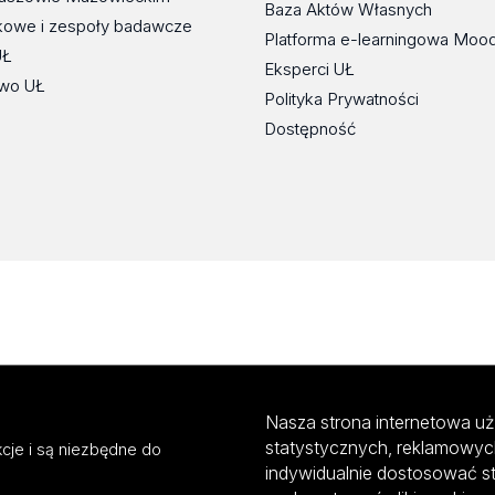
Baza Aktów Własnych
kowe i zespoły badawcze
Platforma e-learningowa Moo
UŁ
Eksperci UŁ
wo UŁ
Polityka Prywatności
Dostępność
Nasza strona internetowa uż
statystycznych, reklamowyc
cje i są niezbędne do
indywidualnie dostosować s