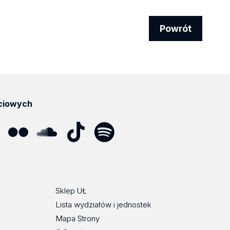
Powrót
ciowych
ube
Flickr
SoundCloud
Tik
Spotify
Podcast
Tok
Sklep UŁ
Lista wydziałów i jednostek
Mapa Strony