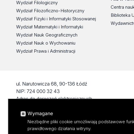
Wydział Filologiczny
Centra nau
Wydział Filozoficzno-Historyczny
Biblioteka 
Wydział Fizyki i Informatyki Stosowanej
Wydawnict
Wydział Matematyki i Informatyki
Wydział Nauk Geograficznych
Wydział Nauk o Wychowaniu
Wydział Prawa i Administracji
ul. Narutowicza 68, 90-136 Łódź
NIP: 724 000 32 43
Adres do doręczeń elektronicznych
(ADE): AE:PL-74796-17640-IHHIV-17
Wymagane
KONTAKT
Niezbędne pliki cookie umożliwiają podstawowe funk
prawidłowego działania witryny.