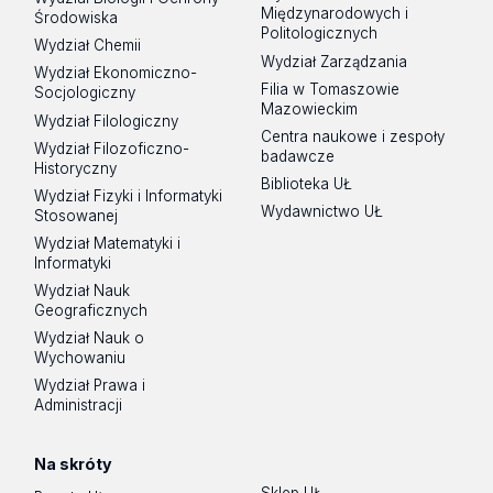
Międzynarodowych i
Środowiska
Politologicznych
Wydział Chemii
Wydział Zarządzania
Wydział Ekonomiczno-
Filia w Tomaszowie
Socjologiczny
Mazowieckim
Wydział Filologiczny
Centra naukowe i zespoły
Wydział Filozoficzno-
badawcze
Historyczny
Biblioteka UŁ
Wydział Fizyki i Informatyki
Wydawnictwo UŁ
Stosowanej
Wydział Matematyki i
Informatyki
Wydział Nauk
Geograficznych
Wydział Nauk o
Wychowaniu
Wydział Prawa i
Administracji
Na skróty