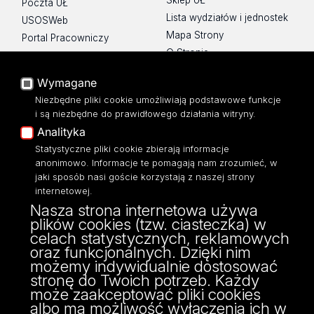
Sklep UŁ
Poczta UŁ
Lista wydziałów i jednostek
USOSWeb
Mapa Strony
Portal Pracowniczy
O Stronie
Baza Aktów Własnych
Platforma e-learningowa
Wymagane
Moodle
Niezbędne pliki cookie umożliwiają podstawowe funkcje
Eksperci UŁ
i są niezbędne do prawidłowego działania witryny.
Polityka Prywatności
Analityka
Dostępność
Statystyczne pliki cookie zbierają informacje
anonimowo. Informacje te pomagają nam zrozumieć, w
jaki sposób nasi goście korzystają z naszej strony
internetowej.
Nasza strona internetowa używa
ul. Narutowicza 68, 90-136 Łódź
plików cookies (tzw. ciasteczka) w
NIP: 724 000 32 43
celach statystycznych, reklamowych
Adres do doręczeń elektronicznych (ADE):
oraz funkcjonalnych. Dzięki nim
AE:PL-74796-17640-IHHIV-17
możemy indywidualnie dostosować
KONTAKT
stronę do Twoich potrzeb. Każdy
może zaakceptować pliki cookies
albo ma możliwość wyłączenia ich w