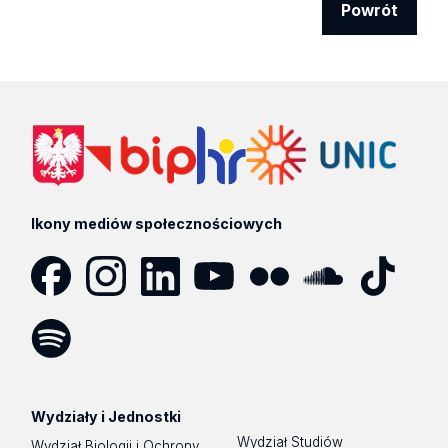
Powrót
Ikony mediów społecznościowych
Facebook
Instagram
LinkedIn
YouTube
Flickr
SoundCloud
Tik
Tok
Spotify
Podcast
Wydziały i Jednostki
Wydział Studiów
Wydział Biologii i Ochrony