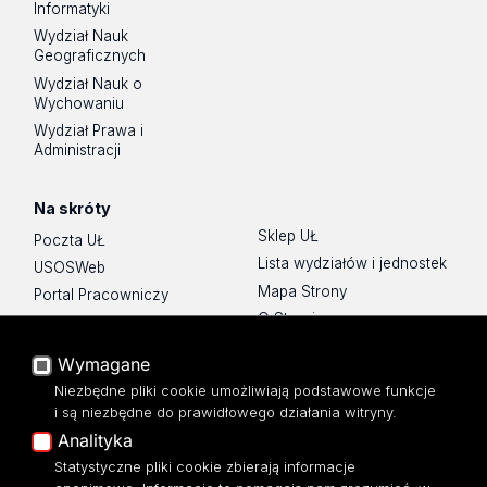
Informatyki
Wydział Nauk
Geograficznych
Wydział Nauk o
Wychowaniu
Wydział Prawa i
Administracji
Na skróty
Sklep UŁ
Poczta UŁ
Lista wydziałów i jednostek
USOSWeb
Mapa Strony
Portal Pracowniczy
O Stronie
Baza Aktów Własnych
Platforma e-learningowa
Wymagane
Moodle
Niezbędne pliki cookie umożliwiają podstawowe funkcje
Eksperci UŁ
i są niezbędne do prawidłowego działania witryny.
Polityka Prywatności
Analityka
Dostępność
Statystyczne pliki cookie zbierają informacje