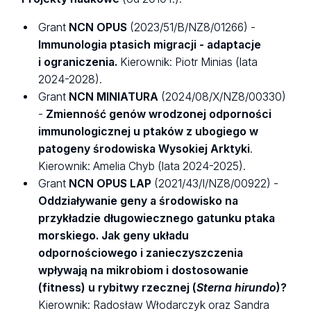
Grant
NCN OPUS
(2023/51/B/NZ8/01266) -
Immunologia ptasich migracji - adaptacje
i
ograniczenia.
Kierownik: Piotr Minias (lata
2024-2028).
Grant
NCN MINIATURA
(2024/08/X/NZ8/00330)
-
Zmienność genów wrodzonej odporności
immunologicznej u ptaków z ubogiego w
patogeny środowiska Wysokiej Arktyki
.
Kierownik: Amelia Chyb (lata 2024-2025).
Grant
NCN OPUS LAP
(2021/43/I/NZ8/00922) -
Oddziaływanie geny a środowisko na
przykładzie długowiecznego gatunku ptaka
morskiego. Jak geny układu
odpornościowego i zanieczyszczenia
wpływają na mikrobiom i dostosowanie
(fitness) u rybitwy rzecznej (
Sterna hirundo
)?
Kierownik: Radosław Włodarczyk oraz Sandra