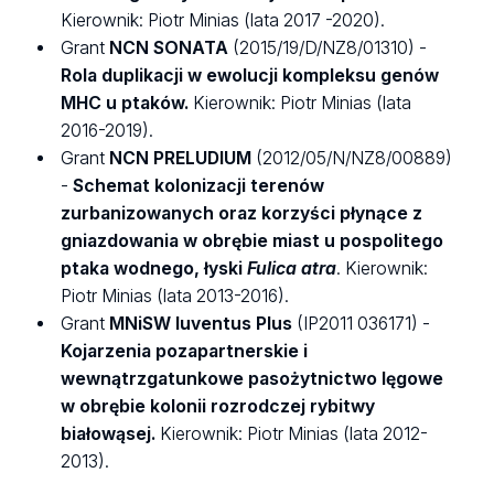
Kierownik: Piotr Minias (lata 2017 -2020).
Grant
NCN SONATA
(2015/19/D/NZ8/01310) -
Rola duplikacji w ewolucji kompleksu genów
MHC u ptaków.
Kierownik: Piotr Minias (lata
2016-2019).
Grant
NCN PRELUDIUM
(2012/05/N/NZ8/00889)
-
Schemat kolonizacji terenów
zurbanizowanych oraz korzyści płynące z
gniazdowania w obrębie miast u pospolitego
ptaka wodnego, łyski
Fulica atra
. Kierownik:
Piotr Minias (lata 2013-2016).
Grant
MNiSW Iuventus Plus
(IP2011 036171) -
Kojarzenia pozapartnerskie i
wewnątrzgatunkowe pasożytnictwo lęgowe
w obrębie kolonii rozrodczej rybitwy
białowąsej.
Kierownik: Piotr Minias (lata 2012-
2013).