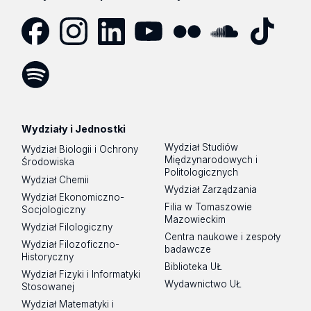
Facebook
Instagram
LinkedIn
YouTube
Flickr
SoundCloud
Tik
Tok
Spotify
Podcast
Wydziały i Jednostki
Wydział Studiów
Wydział Biologii i Ochrony
Międzynarodowych i
Środowiska
Politologicznych
Wydział Chemii
Wydział Zarządzania
Wydział Ekonomiczno-
Filia w Tomaszowie
Socjologiczny
Mazowieckim
Wydział Filologiczny
Centra naukowe i zespoły
Wydział Filozoficzno-
badawcze
Historyczny
Biblioteka UŁ
Wydział Fizyki i Informatyki
Wydawnictwo UŁ
Stosowanej
Wydział Matematyki i