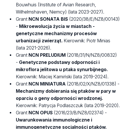
Bouwhuis (Institute of Avian Research,
Wilhelmshaven, Niemcy) (lata 2023-2027).
Grant
NCN SONATA BIS
(2020/38/E/NZ8/00143)
-
Mikroewolucja życia w miastach -
genetyczne mechanizmy procesów
urbanizacji zwierząt.
Kierownik: Piotr Minias
(lata 2021-2026).
Grant
NCN PRELUDIUM
(2018/31/N/NZ8/00832)
-
Genetyczne podstawy odporności i
mikroflora jelitowa u ptaka synurbijnego.
Kierownik: Maciej Kamiński (lata 2019-2024).
Grant
NCN MINIATURA
(2018/02/X/NZ8/01338) -
Mechanizmy dobierania się ptaków w pary w
oparciu o geny odporności
wrodzonej.
Kierownik: Patrycja Podlaszczuk (lata 2019-2020).
Grant
NCN OPUS
(2016/23/B/NZ8/02374) -
Uwarunkowania immunologiczne i
immunogenetyczne socjalności ptaków.