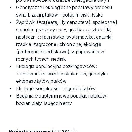
porównawcze w układzie wielogatunkowym
Genetyczne i ekologiczne podstawy procesu
synurbizacji ptaków - gołąb miejski, łyska
Żądłówki (Aculeata, Hymenoptera): społeczne i
samotne pszczoły i osy, grzebacze, złotolitki,
nasteczniki: faunistyka, systematyka, gatunki
rzadkie, zagrożone i chronione; ekologia
(preferencje siedliskowe); zgrupowania w
różnych typach siedlisk
Ekologia populacyjna bezkręgowców:
zachowania łowieckie skakunów, genetyka
ektopasożytów ptaków
Ekologia socjalności i migracji ptaków
Badania długoterminowe populacji ptaków:
bocian biały, łabędź niemy
Projekty naukowe
(od 2010 r.):