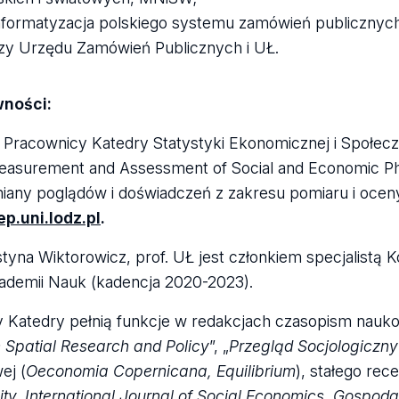
nformatyzacja polskiego systemu zamówień publicznych 
y Urzędu Zamówień Publicznych i UŁ.
wności:
at Pracownicy Katedry
Statystyki Ekonomicznej i Społecz
surement and Assessment of Social and Economic Phen
any poglądów i doświadczeń z zakresu pomiaru i ocen
.uni.lodz.pl
.
tyna Wiktorowicz, prof. UŁ jest członkiem specjalistą 
kademii Nauk (kadencja 2020-2023).
 Katedry pełnią funkcje w redakcjach czasopism nauk
 Spatial Research and Policy
”, „
Przegląd Socjologiczny
ej (
Oeconomia Copernicana, Equilibrium
), stałego rec
lity, International Journal of Social Economics, Gosp