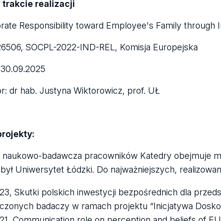
 trakcie realizacji
rate Responsibility toward Employee's Family through In
26506, SOCPL-2022-IND-REL, Komisja Europejska
– 30.09.2025
r: dr hab. Justyna Wiktorowicz, prof. UŁ
rojekty:
ć naukowo-badawcza pracowników Katedry obejmuje m.in
był Uniwersytet Łódzki. Do najważniejszych, realizowan
23, Skutki polskich inwestycji bezpośrednich dla przeds
czonych badaczy w ramach projektu “Inicjatywa Doskon
21, Communication role on perception and beliefs of EU