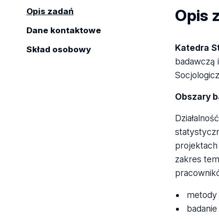
Opis 
Opis zadań
Dane kontaktowe
Katedra S
Skład osobowy
badawczą i
Socjologic
Obszary 
Działalnoś
statystycz
projektach
zakres tem
pracownikó
metody 
badanie