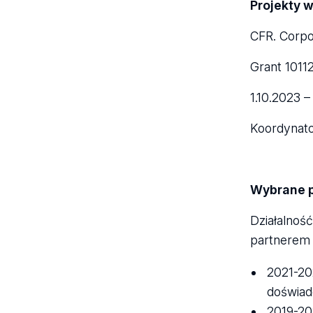
Projekty w
CFR. Corpo
Grant 1011
1.10.2023 
Koordynato
Wybrane p
Działalnoś
partnerem 
2021-20
doświad
2019-20