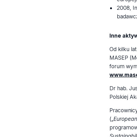
2008, I
badawcz
Inne akty
Od kilku l
MASEP (Mea
forum wymi
www.masep
Dr hab. Jus
Polskiej A
Pracownicy
(„
European
programow
Sustainabi