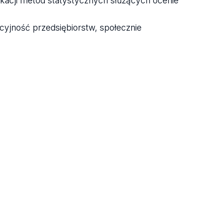
likacji metod statystycznych służących ocenie
yjność przedsiębiorstw, społecznie