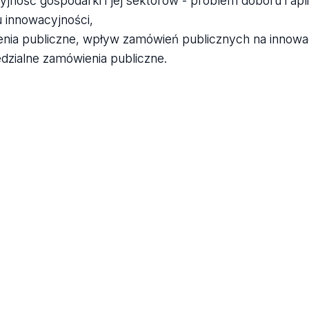
yjność gospodarki i jej sektorów - problem doboru i ap
 innowacyjności,
nia publiczne, wpływ zamówień publicznych na innowac
dzialne zamówienia publiczne.