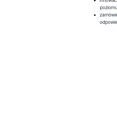
innowac
poziomu
zamówie
odpowie