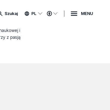
MENU
Szukaj
PL
MENU
DOSTĘPNOŚCI
 naukowej i
rzy z pasją