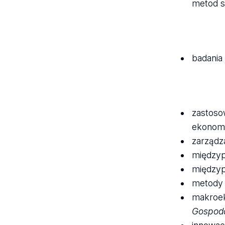
metod st
badania
zastoso
ekonomi
zarządz
międzyp
międzyp
metody 
makroek
Gospoda