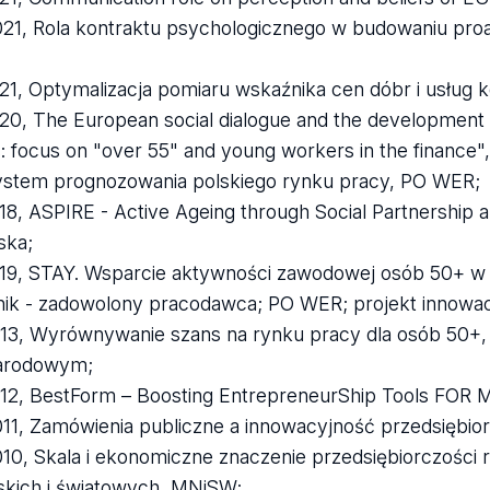
21, Rola kontraktu psychologicznego w budowaniu pr
21, Optymalizacja pomiaru wskaźnika cen dóbr i usłu
20, The European social dialogue and the development o
: focus on "over 55" and young workers in the finance"
ystem prognozowania polskiego rynku pracy, PO WER;
8, ASPIRE - Active Ageing through Social Partnership an
ska;
19, STAY. Wsparcie aktywności zawodowej osób 50+ w 
ik - zadowolony pracodawca; PO WER; projekt innowa
13, Wyrównywanie szans na rynku pracy dla osób 50+,
arodowym;
12, BestForm – Boosting EntrepreneurShip Tools FOR Mi
11, Zamówienia publiczne a innowacyjność przedsiębio
10, Skala i ekonomiczne znaczenie przedsiębiorczości r
skich i światowych, MNiSW;