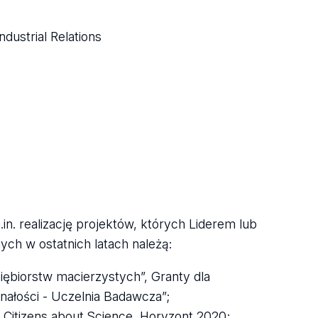
dustrial Relations
. realizację projektów, których Liderem lub
ych w ostatnich latach należą:
iębiorstw macierzystych”, Granty dla
ałości - Uczelnia Badawcza”;
 Citizens about Science, Horyzont 2020;