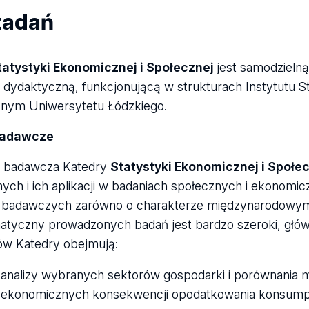
zadań
tatystyki Ekonomicznej i Społecznej
jest samodzieln
 dydaktyczną, funkcjonującą w strukturach Instytutu S
znym Uniwersytetu Łódzkiego.
badawcze
ć badawcza Katedry
Statystyki Ekonomicznej i Społe
nych i ich aplikacji w badaniach społecznych i ekonomi
 badawczych zarówno o charakterze międzynarodowym,
atyczny prowadzonych badań jest bardzo szeroki, gł
w Katedry obejmują:
analizy wybranych sektorów gospodarki i porównania 
 ekonomicznych konsekwencji opodatkowania konsumpcj