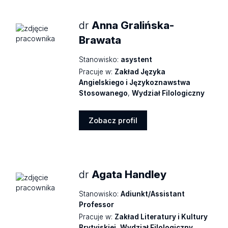
dr
Anna Gralińska-
Brawata
Stanowisko:
asystent
Pracuje w:
Zakład Języka
Angielskiego i Językoznawstwa
Stosowanego
,
Wydział Filologiczny
Zobacz profil
Zobacz
profil
dr
Agata Handley
Stanowisko:
Adiunkt/Assistant
Professor
Pracuje w:
Zakład Literatury i Kultury
Brytyjskiej
,
Wydział Filologiczny