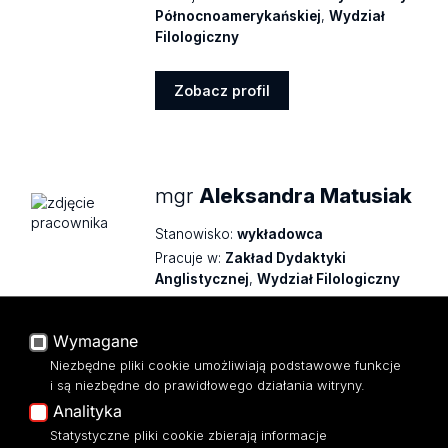
Północnoamerykańskiej
,
Wydział
Filologiczny
Zobacz profil
Zobacz
profil
mgr
Aleksandra Matusiak
Stanowisko:
wykładowca
Pracuje w:
Zakład Dydaktyki
Anglistycznej
,
Wydział Filologiczny
Zobacz profil
Wymagane
Zobacz
Niezbędne pliki cookie umożliwiają podstawowe funkcje
profil
i są niezbędne do prawidłowego działania witryny.
Analityka
Powrót
Statystyczne pliki cookie zbierają informacje