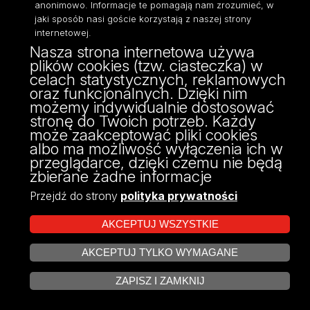
anonimowo. Informacje te pomagają nam zrozumieć, w
jaki sposób nasi goście korzystają z naszej strony
Strona
Strona
1
2
3
internetowej.
Nasza strona internetowa używa
plików cookies (tzw. ciasteczka) w
celach statystycznych, reklamowych
Dane kontaktowe
oraz funkcjonalnych. Dzięki nim
możemy indywidualnie dostosować
stronę do Twoich potrzeb. Każdy
może zaakceptować pliki cookies
Telefony
albo ma możliwość wyłączenia ich w
przeglądarce, dzięki czemu nie będą
sekretariat
zbierane żadne informacje
42-664-52-20
Przejdź do strony
polityka prywatności
sekretariat
AKCEPTUJ WSZYSTKIE
42-664-52-21
AKCEPTUJ TYLKO WYMAGANE
ZARZĄDZAJ COOKIES
ZAPISZ I ZAMKNIJ
Adresy email