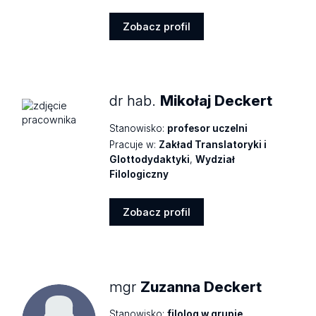
Zobacz profil
Zobacz
profil
dr hab.
Mikołaj Deckert
Stanowisko:
profesor uczelni
Pracuje w:
Zakład Translatoryki i
Glottodydaktyki
,
Wydział
Filologiczny
Zobacz profil
Zobacz
profil
mgr
Zuzanna Deckert
Stanowisko:
filolog w grupie