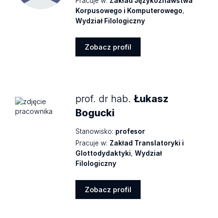
Pracuje w:
Zakład Językoznawstwa
Korpusowego i Komputerowego
,
Wydział Filologiczny
Zobacz profil
Zobacz
profil
prof. dr hab.
Łukasz
Bogucki
Stanowisko:
profesor
Pracuje w:
Zakład Translatoryki i
Glottodydaktyki
,
Wydział
Filologiczny
Zobacz profil
Zobacz
profil